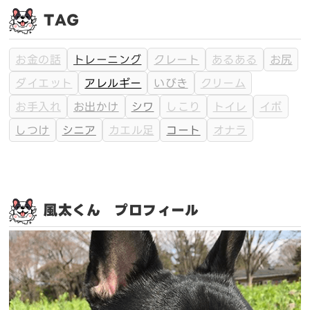
TAG
お金の話
トレーニング
クレート
あるある
お尻
ダイエット
アレルギー
いびき
クリーム
お手入れ
お出かけ
シワ
しこり
トイレ
イボ
しつけ
シニア
カエル足
コート
オナラ
風太くん プロフィール