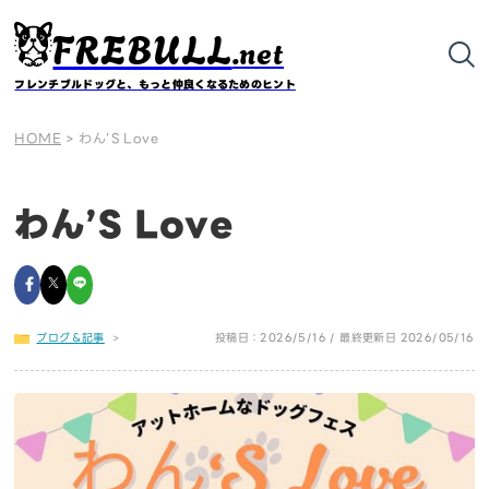
FREBULL
.net
フレンチブルドッグと、もっと仲良くなるためのヒント
HOME
>
わん’S Love
わん’S Love
ブログ＆記事
>
投稿日：2026/5/16 / 最終更新日 2026/05/16