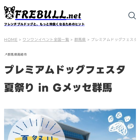
FREBULL
.net
フレンチブルドッグと、もっと仲良くなるためのヒント
HOME
>
ワンワンイベント全国一覧
>
群馬県
>
プレミアムドッグフェスタ夏祭
📍
群馬県
高崎市
プレミアムドッグフェスタ
夏祭り in Gメッセ群馬