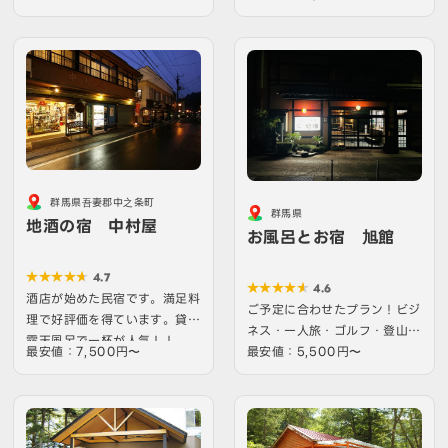
群馬県吾妻郡中之条町
群馬県
地酒の宿 中村屋
お風呂とお宿 旭館
4.7
4.6
酒店が始めた民宿です。満足料
ご予定に合わせたプラン！ビジ
理で好評価を得ています。貸切
ネス・一人旅・ゴルフ・登山・
露天風呂で一杯が人気！！
最安値：7,500円〜
冠婚葬祭・ペットOK／日…
最安値：5,500円〜