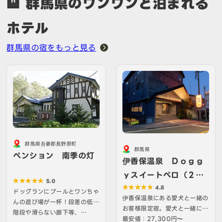
🏨 群馬県のワンワンと泊まれる
ホテル
群馬県の宿をもっと見る
群馬県吾妻郡長野原町
群馬県
ペンション 南季の灯
伊香保温泉 Ｄｏｇｇ
ｙスイートペロ（２０
5.0
２３年７月ＯＰＥＮ）
4.8
ドッグランにプールとワンちゃ
伊香保温泉にある愛犬と一緒の
んの遊び場が一杯！段差の低い
お客様限定宿。愛犬と一緒に食
階段や滑らない廊下等、…
事と温泉お風呂が楽しめ…
最安値：27,300円〜