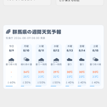
きが集まるお店
🌈 群馬県の週間天気予報
気象庁 2026-08-09 08:00 発表
今日
月曜
火曜
水曜
木曜
金曜
土曜
8/9
8/10
8/11
8/12
8/13
8/14
8/15
🌧️
🌤️
🌧️
🌧️
☁️
☁️
🌤️
曇り時々雨
晴れ時々曇
曇り一時雨
曇り一時雨
曇り
曇り
曇り時々晴
-
34℃
33℃
29℃
30℃
30℃
30℃
-
25℃
23℃
22℃
23℃
23℃
23℃
💧60%
💧30%
💧50%
💧50%
💧40%
💧40%
💧40%