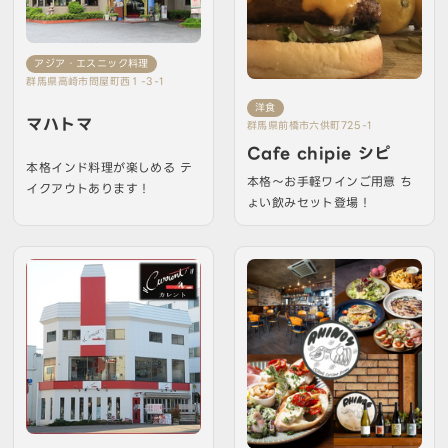
アジア・エスニック料理
群馬県高崎市問屋町西１-3-1
洋食
マハトマ
群馬県前橋市六供町725-1
Cafe chipie シピ
本格インド料理が楽しめる テ
本格～お手軽ワインご用意 ち
イクアウトあります！
ょい飲みセット登場！