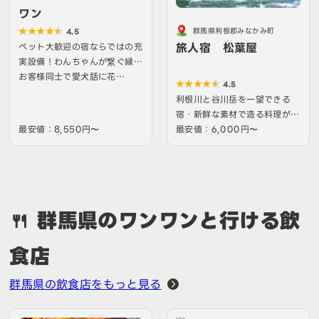
ワン
群馬県利根郡みなかみ町
4.5
旅人宿 松葉屋
ペット大歓迎の宿ならではの充
実設備！わんちゃんが繋ぐ縁で
お客様同士で愛犬話に花…
4.5
利根川と谷川岳を一望できる
宿・新鮮な素材で造る料理が自
最安値：8,550円〜
慢。展望風呂でリラックス
最安値：6,000円〜
🍴 群馬県のワンワンと行ける飲
食店
群馬県の飲食店をもっと見る