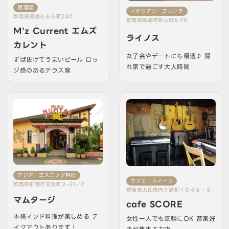
居酒屋
イタリアン・フレンチ
群馬県高崎市あら町240
群馬県高崎市あら町6-10
M'z Current エムズ
ライノス
カレント
女子会やデートにも最適♪ 隠
ずば抜けてうまいビール ロッ
れ家で過ごす大人時間
ジ感のあるテラス席
アジア・エスニック料理
カフェ・スイーツ
群馬県前橋市文京町２-21-17
群馬県太田市内ケ島町１０４６－５
マムタージ
cafe SCORE
本格インド料理が楽しめる テ
女性一人でも気軽にOK 音楽好
イクアウトあります！