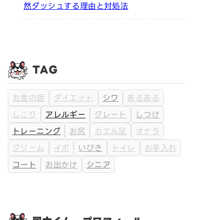
然ダッシュする理由と対処法
TAG
お金の話
ダイエット
シワ
あるある
しこり
アレルギー
クレート
しつけ
トレーニング
お尻
カエル足
オナラ
クリーム
イボ
いびき
トイレ
お手入れ
コート
お出かけ
シニア