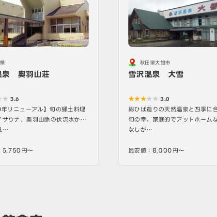
県
秋田県大館市
温泉 奥羽山荘
雪沢温泉 大雪
3.6
3.0
20年リニューアル】旬の郷土料理
総ひば造りの天然温泉と四季に
イサウナ、奥羽山脈の伏流水かけ
旬の幸。家庭的でアットホーム
風…
なしが…
5,750円〜
最安値：8,000円〜