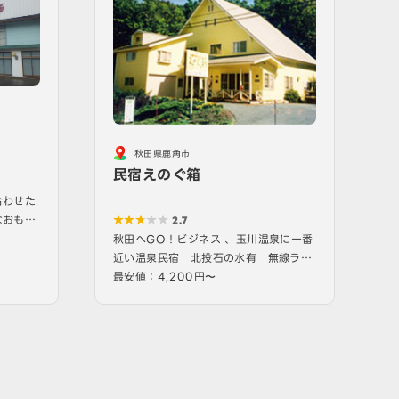
秋田県鹿角市
民宿えのぐ箱
合わせた
なおもて
2.7
秋田へGO！ビジネス 、玉川温泉に一番
近い温泉民宿 北投石の水有 無線ラン
ペット…
最安値：4,200円〜