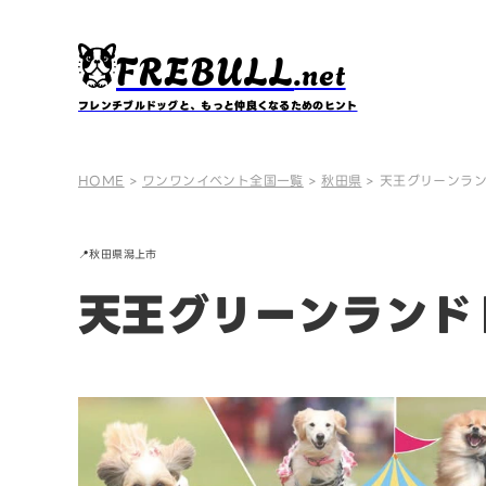
FREBULL
.net
フレンチブルドッグと、もっと仲良くなるためのヒント
HOME
>
ワンワンイベント全国一覧
>
秋田県
>
天王グリーンランド
📍
秋田県
潟上市
天王グリーンランドド