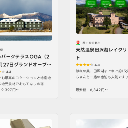
秋田県仙北市
天然温泉田沢湖レイクリ
県
ルパークテラスOGA（2
ト
月27日グランドオープ
4.3
静寂の美、田沢湖まで車で約15
）
4.3
ちゃんと一緒の宿泊も人気です
佇む最高のロケーションと地産地
る地元食材でおもてなしの宿
9,397円〜
最安値：6,342円〜