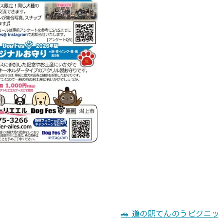
🚗
道の駅てんのうピクニ