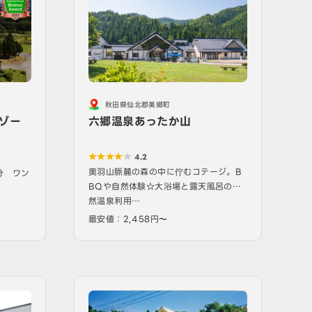
秋田県仙北郡美郷町
六郷温泉あったか山
ゾー
4.2
奥羽山脈麓の森の中に佇むコテージ。B
分 ワン
BQや自然体験☆大浴場と露天風呂の天
♪
然温泉利用…
最安値：2,458円〜