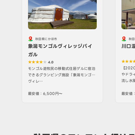
秋田県にかほ市
秋田
象潟モンゴルヴィレッジバイ
川口
ガル
4.0
【20
モンゴル遊牧民の移動式住居ゲルに宿泊
やドラ
できるグランピング施設「象潟モンゴル
流し水
ヴィレ…
最安値：6,500円〜
最安値：