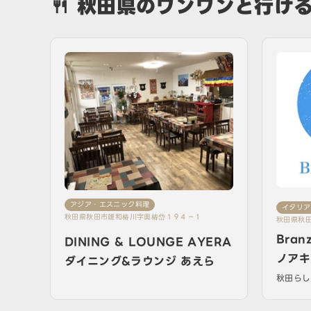
🍴 秋田県のワンワンと行け
アジア・エスニック料理
イタリア
秋田県秋田市雄和椿川字奥椿岱１９４－１
秋田県秋
21 B1階
Bran
DINING & LOUNGE AYERA
ノアキ
ダイニング&ラウンジ あえら
秋田らし