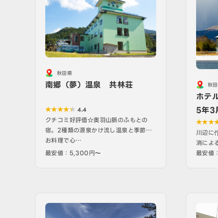
秋田県
南郷（夢）温泉 共林荘
秋田
ホテ
5年3
4.4
クチコミ好評価☆奥羽山脈のふもとの
ン！
宿。2種類の源泉かけ流し温泉と季節の
川辺に
お料理で心…
消によ
最安値：5,300円〜
最安値：