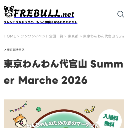
FREBULL
.net
フレンチブルドッグと、もっと仲良くなるためのヒント
HOME
>
ワンワンイベント全国一覧
>
東京都
>
東京わんわん代官山 Summer
📍
東京都
渋谷区
東京わんわん代官山 Summ
er Marche 2026