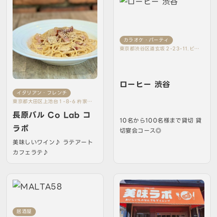
カラオケ・パーティ
東京都渋谷区道玄坂２-23-11.ビル
ドオショオ2階
ローヒー 渋谷
イタリアン・フレンチ
東京都大田区上池台１-8-6 杵家ビ
ル1F
長原バル Co Lab コ
10名から100名様まで貸切 貸
ラボ
切宴会コース◎
美味しいワイン♪ ラテアート
カフェラテ♪
居酒屋