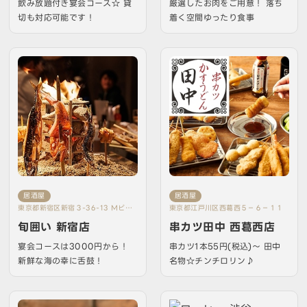
飲み放題付き宴会コース☆ 貸
厳選したお肉をご用意！ 落ち
切も対応可能です！
着く空間ゆったり食事
居酒屋
居酒屋
東京都新宿区新宿３-36-13 Mビル6
東京都江戸川区西葛西５－６－１１
階
旬囲い 新宿店
串カツ田中 西葛西店
宴会コースは3000円から！
串カツ1本55円(税込)～ 田中
新鮮な海の幸に舌鼓！
名物☆チンチロリン♪