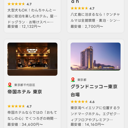
ａｈ
ｏｎｔａｉｎｅ
4.7
4.7
大型犬もOK！わんちゃんと一
八丈島に泊まるなら！ケンチャ
緒に宿泊を楽しむホテル。屋内
ルマは全館禁煙・素泊・シンプ
ドッグラン・お預けスペー…
最安値：12,132円〜
ルステイのお宿です
最安値：2,700円〜
東京都
東京都千代田区
グランドニッコー東京
帝国ホテル 東京
台場
4.6
4.7
東京湾ベイエリアに位置するラ
帝国ホテルならではの「おもて
ンドマークホテル。エグゼクテ
なしの心」でくつろぎの時間を
ィブフロアやプレミアフ…
お約束いたします。
最安値：34,600円〜
最安値：14,160円〜