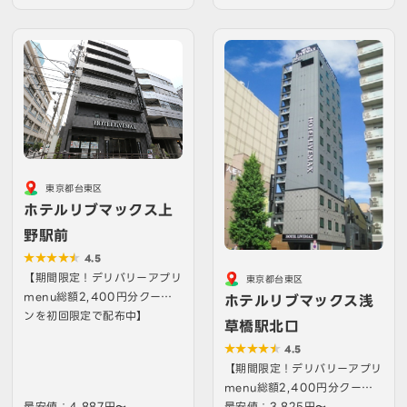
東京都台東区
ホテルリブマックス上
野駅前
4.5
【期間限定！デリバリーアプリ
東京都台東区
menu総額2,400円分クーポ
ホテルリブマックス浅
ンを初回限定で配布中】
草橋駅北口
4.5
【期間限定！デリバリーアプリ
menu総額2,400円分クーポ
最安値：4,887円〜
ンを初回限定で配布中】
最安値：3,825円〜