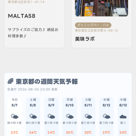
東京都北区赤羽１-41-14
MALTA58
ダイニングバー・バル
サプライズのご協力♪ 絶品お
東京都足立区保木間４-48-12
料理多数♪
美味ラボ
🌈 東京都の週間天気予報
気象庁 2026-08-06 20:00 発表
今日
土曜
日曜
月曜
火曜
水曜
木曜
8/7
8/8
8/9
8/10
8/11
8/12
8/13
🌤️
🌤️
🌤️
🌤️
🌤️
🌤️
☁️
晴れ時々曇
晴れ時々曇
曇り時々晴
曇り時々晴
曇り時々晴
曇り時々晴
曇り
33℃
34℃
34℃
30℃
30℃
29℃
30℃