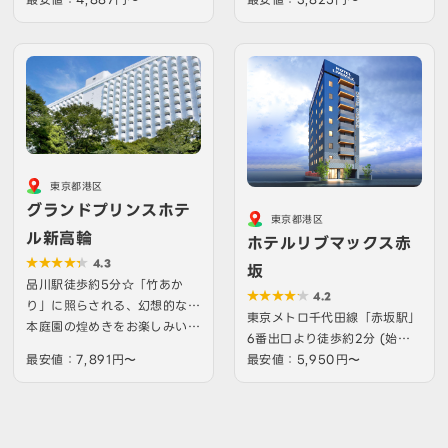
東京都港区
グランドプリンスホテ
東京都港区
ル新高輪
ホテルリブマックス赤
4.3
坂
品川駅徒歩約5分☆「竹あか
4.2
り」に照らされる、幻想的な日
東京メトロ千代田線「赤坂駅」
本庭園の煌めきをお楽しみい…
6番出口より徒歩約2分 (始
最安値：7,891円〜
発〜22:00利用可能)
最安値：5,950円〜