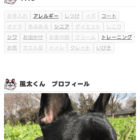
お手入れ
アレルギー
しつけ
イボ
コート
オナラ
あるある
シニア
ダイエット
しこり
シワ
お出かけ
お金の話
クリーム
トレーニング
お尻
カエル足
トイレ
クレート
いびき
風太くん プロフィール