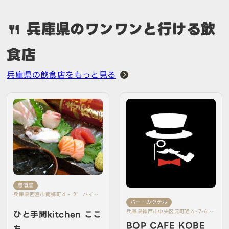
🍴 兵庫県のワンワンと行ける飲
食店
兵庫県の飲食店をもっと見る
居酒屋
兵庫県西宮市南郷町４‐２ ハイツ
バー・カクテル
南郷１Ｆ
兵庫県神戸市中央区元町通６-7-6 松
ひと手間kitchen ここ
尾総合ビルB1
BOP CAFE KOBE
ち