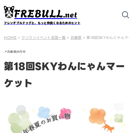
FREBULL
.net
フレンチブルドッグと、もっと仲良くなるためのヒント
HOME
>
ワンワンイベント全国一覧
>
兵庫県
>
第18回SKYわんにゃんマー
📍
兵庫県
伊丹市
第18回SKYわんにゃんマー
ケット