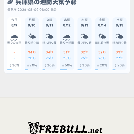
🌈 兵庫県の週間天気予報
気象庁 2026-08-09 08:00 発表
今日
月曜
火曜
水曜
木曜
金曜
土曜
8/9
8/10
8/11
8/12
8/13
8/14
8/15
🌧️
🌤️
🌤️
🌧️
🌤️
🌤️
🌤️
曇りのち雨
曇り時々晴
晴れ時々曇
曇り一時雨
曇り時々晴
晴れ時々曇
晴れ時々曇
-
34℃
34℃
31℃
32℃
32℃
33℃
-
28℃
25℃
25℃
26℃
26℃
27℃
💧30%
💧20%
💧20%
💧50%
💧30%
💧20%
💧20%
FREBULL
.net