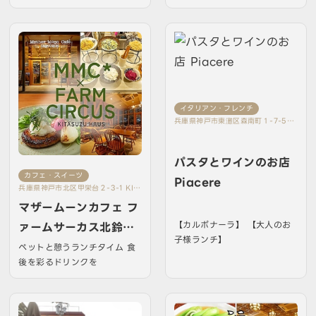
イタリアン・フレンチ
兵庫県神戸市東灘区森南町１-7-5ユ
ニーブル東灘 101
パスタとワインのお店
カフェ・スイーツ
Piacere
兵庫県神戸市北区甲栄台２-3-1 KIT
ASUZU HAUS 1階
マザームーンカフェ フ
【カルボナーラ】 【大人のお
ァームサーカス北鈴蘭
子様ランチ】
台店
ペットと憩うランチタイム 食
後を彩るドリンクを