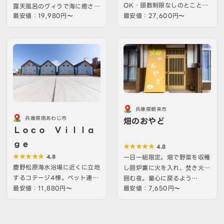
OK・頭数制限なしのとことん
露天風呂のヴィラで海に癒さ…
最安値：19,980円〜
愛犬ファーストな宿。
最安値：27,600円〜
兵庫県朝来市
兵庫県南あわじ市
畑のおやど
Ｌｏｃｏ Ｖｉｌｌａ
ｇｅ
4.8
一日一組限定。畑で野菜を収穫
4.8
慶野松原海水浴場に近くに立地
し囲炉裏に火を入れ、焚き火を
するコテージ4棟。ペット連れ
囲む夜。童心に戻るよう…
で泊まれる棟もあり、アク…
最安値：11,880円〜
最安値：7,650円〜