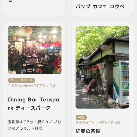
バップ カフェ コウベ
バー・カクテル
兵庫県加古川市米田町平津４７８
Dining Bar Teaspa
rk ティースパーク
和食
宝殿駅より3分！駅チカ こだわ
兵庫県神戸市中央区葺合町山郡1-1
りのアラカルト料理
紅葉の茶屋