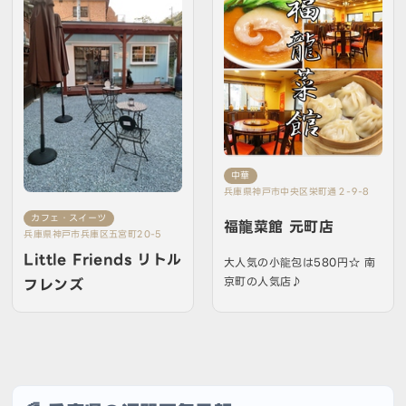
中華
兵庫県神戸市中央区栄町通２-9-8
カフェ・スイーツ
福龍菜館 元町店
兵庫県神戸市兵庫区五宮町20-5
Little Friends リトル
大人気の小龍包は580円☆ 南
京町の人気店♪
フレンズ