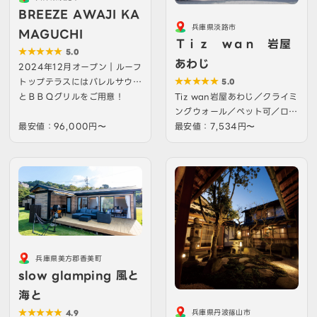
BREEZE AWAJI KA
兵庫県淡路市
MAGUCHI
Ｔｉｚ ｗａｎ 岩屋
5.0
あわじ
2024年12月オープン｜ルーフ
トップテラスにはバレルサウナ
5.0
Tiz wan岩屋あわじ／クライミ
とＢＢＱグリルをご用意！
ングウォール／ペット可／ロフ
最安値：96,000円〜
ト／道の駅・ビーチすぐ
最安値：7,534円〜
兵庫県美方郡香美町
slow glamping 風と
海と
兵庫県丹波篠山市
4.9