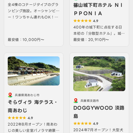
篠山城下町ホテル ＮＩ
全4棟のコテージタイプのグラ
ンピング施設。オーシャンビュ
ＰＰＯＮＩＡ
ー！ワンちゃん連れもOK！…
4.9
400年の城下町に点在する日
本初の「分散型ホテル」。城下
最安値：10,000円〜
町の風情と篠山の美食を愉し…
最安値：20,910円〜
兵庫県南あわじ市
兵庫県淡路市
そらヴィラ 海テラス・
DOGGYWOOD 淡路
南あわじ
島
4.9
4.9
2022年8月オープン！南あわ
2024年7月オープン！大型犬
じの美しい全室パノラマ絶景と