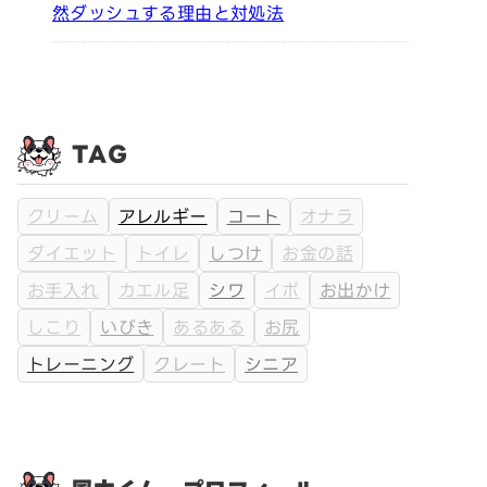
然ダッシュする理由と対処法
TAG
クリーム
アレルギー
コート
オナラ
ダイエット
トイレ
しつけ
お金の話
お手入れ
カエル足
シワ
イボ
お出かけ
しこり
いびき
あるある
お尻
トレーニング
クレート
シニア