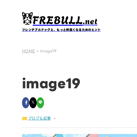
FREBULL
.net
フレンチブルドッグと、もっと仲良くなるためのヒント
HOME
>
image19
image19
ブログ＆記事
>