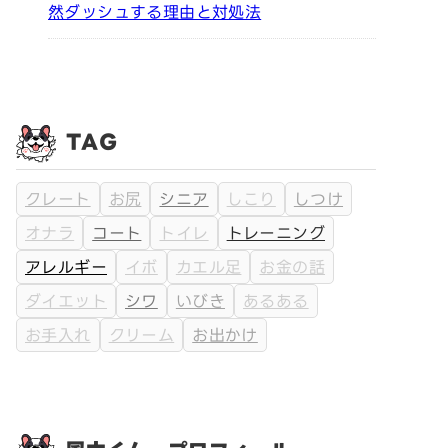
然ダッシュする理由と対処法
TAG
クレート
お尻
シニア
しこり
しつけ
オナラ
コート
トイレ
トレーニング
アレルギー
イボ
カエル足
お金の話
ダイエット
シワ
いびき
あるある
お手入れ
クリーム
お出かけ