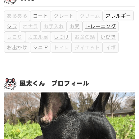
あるある
コート
クレート
クリーム
アレルギー
シワ
オナラ
お手入れ
お尻
トレーニング
しこり
カエル足
しつけ
お金の話
いびき
お出かけ
シニア
トイレ
ダイエット
イボ
風太くん プロフィール