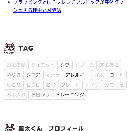
フラッピングとは？フレンチブルドッグが突然ダッ
シュする理由と対処法
TAG
お金の話
ダイエット
シワ
クリーム
あるある
いびき
シニア
オナラ
アレルギー
イボ
コート
しこり
しつけ
お尻
クレート
トイレ
カエル足
お手入れ
お出かけ
トレーニング
風太くん プロフィール