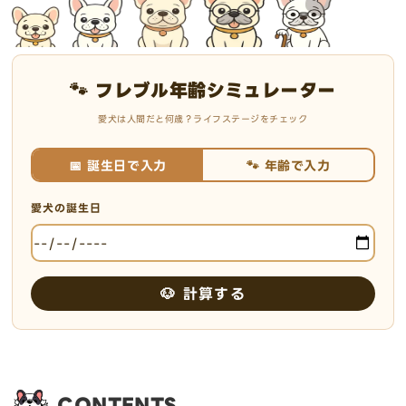
🐾 フレブル年齢シミュレーター
愛犬は人間だと何歳？ライフステージをチェック
📅 誕生日で入力
🐾 年齢で入力
愛犬の誕生日
🐶 計算する
CONTENTS