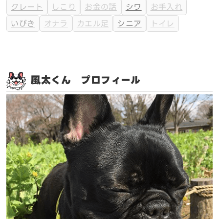
クレート
しこり
お金の話
シワ
お手入れ
いびき
オナラ
カエル足
シニア
トイレ
風太くん プロフィール