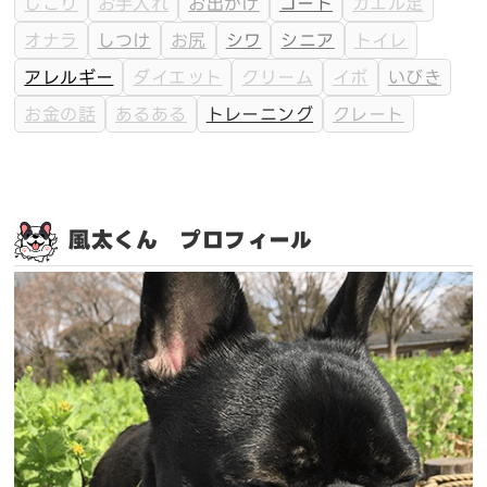
しこり
お手入れ
お出かけ
コート
カエル足
オナラ
しつけ
お尻
シワ
シニア
トイレ
アレルギー
ダイエット
クリーム
イボ
いびき
お金の話
あるある
トレーニング
クレート
風太くん プロフィール