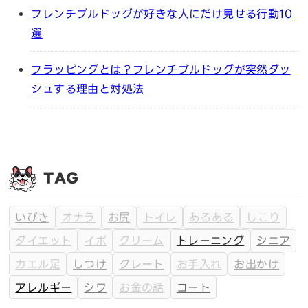
フレンチブルドッグが好きな人にだけ見せる行動10
選
フラッピングとは？フレンチブルドッグが突然ダッ
シュする理由と対処法
TAG
いびき
オナラ
お尻
トイレ
あるある
しこり
ダイエット
イボ
クリーム
トレーニング
シニア
カエル足
しつけ
クレート
お手入れ
お出かけ
アレルギー
シワ
お金の話
コート