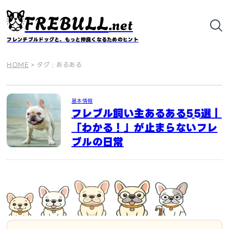
FREBULL
.net
フレンチブルドッグと、もっと仲良くなるためのヒント
HOME
>
タグ : あるある
基本情報
フレブル飼い主あるある55選｜
「わかる！」が止まらないフレ
ブルの日常