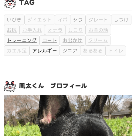
TAG
いびき
ダイエット
イボ
シワ
クレート
しつけ
お尻
お手入れ
オナラ
しこり
お金の話
トレーニング
コート
お出かけ
クリーム
カエル足
アレルギー
シニア
あるある
トイレ
風太くん プロフィール