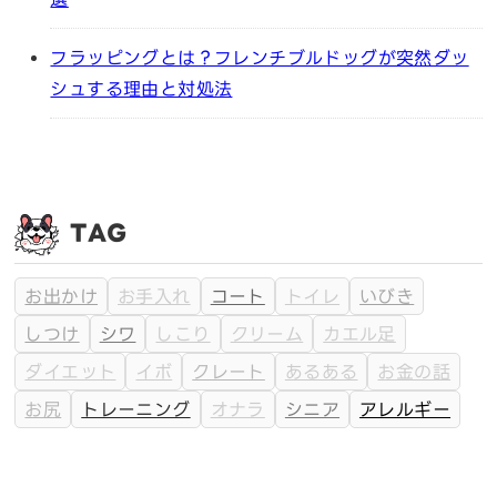
フラッピングとは？フレンチブルドッグが突然ダッ
シュする理由と対処法
TAG
お出かけ
お手入れ
コート
トイレ
いびき
しつけ
シワ
しこり
クリーム
カエル足
ダイエット
イボ
クレート
あるある
お金の話
お尻
トレーニング
オナラ
シニア
アレルギー