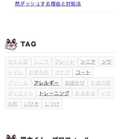
然ダッシュする理由と対処法
TAG
カエル足
しこり
クレート
シニア
シワ
トイレ
お手入れ
オナラ
コート
クリーム
アレルギー
お出かけ
お金の話
ダイエット
トレーニング
あるある
イボ
お尻
いびき
しつけ