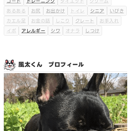
コート
トレーニング
ダイエット
クリーム
あるある
お尻
お出かけ
トイレ
シニア
いびき
カエル足
お金の話
しこり
クレート
お手入れ
イボ
アレルギー
シワ
オナラ
しつけ
風太くん プロフィール