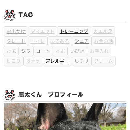
TAG
お出かけ
ダイエット
トレーニング
カエル足
クレート
トイレ
あるある
シニア
お金の話
お尻
シワ
コート
イボ
いびき
お手入れ
しこり
オナラ
アレルギー
しつけ
クリーム
風太くん プロフィール