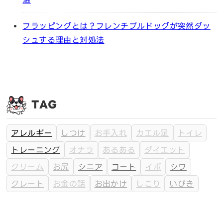
フラッピングとは？フレンチブルドッグが突然ダッ
シュする理由と対処法
TAG
アレルギー
しつけ
お手入れ
カエル足
トイレ
トレーニング
オナラ
あるある
ダイエット
クリーム
お尻
シニア
コート
イボ
シワ
クレート
お金の話
お出かけ
しこり
いびき