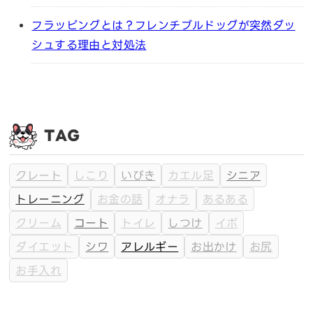
フラッピングとは？フレンチブルドッグが突然ダッ
シュする理由と対処法
TAG
クレート
しこり
いびき
カエル足
シニア
トレーニング
お金の話
オナラ
あるある
クリーム
コート
トイレ
しつけ
イボ
ダイエット
シワ
アレルギー
お出かけ
お尻
お手入れ