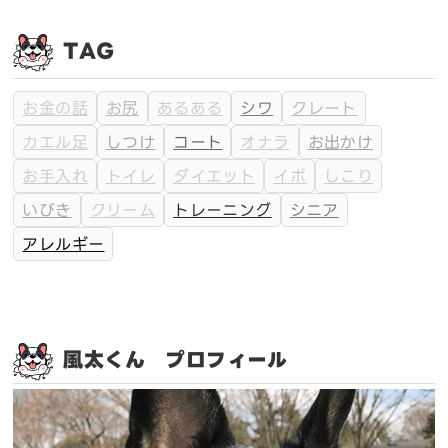
TAG
お金の話
お尻
あるある
シワ
クレート
カエル足
しつけ
コート
オナラ
お出かけ
お手入れ
トイレ
ダイエット
イボ
しこり
いびき
クリーム
トレーニング
シニア
アレルギー
風太くん プロフィール