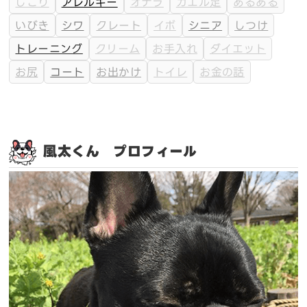
しこり
アレルギー
オナラ
カエル足
あるある
いびき
シワ
クレート
イボ
シニア
しつけ
トレーニング
クリーム
お手入れ
ダイエット
お尻
コート
お出かけ
トイレ
お金の話
風太くん プロフィール