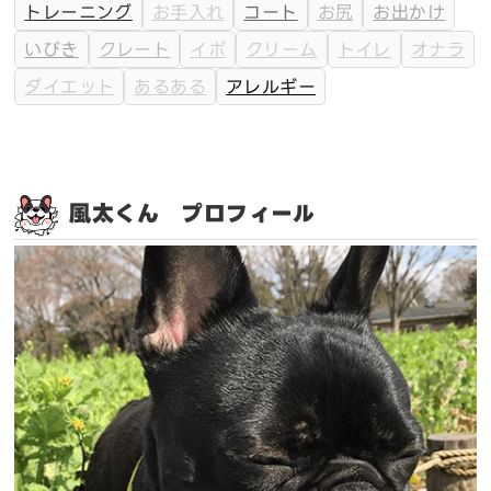
トレーニング
お手入れ
コート
お尻
お出かけ
いびき
クレート
イボ
クリーム
トイレ
オナラ
ダイエット
あるある
アレルギー
風太くん プロフィール