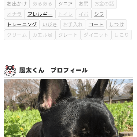
お出かけ
あるある
シニア
お尻
お金の話
オナラ
アレルギー
トイレ
イボ
シワ
トレーニング
いびき
お手入れ
コート
しつけ
クリーム
カエル足
クレート
ダイエット
しこり
風太くん プロフィール