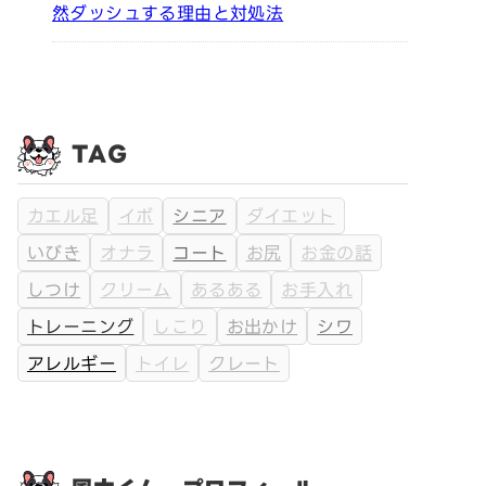
然ダッシュする理由と対処法
TAG
カエル足
イボ
シニア
ダイエット
いびき
オナラ
コート
お尻
お金の話
しつけ
クリーム
あるある
お手入れ
トレーニング
しこり
お出かけ
シワ
アレルギー
トイレ
クレート