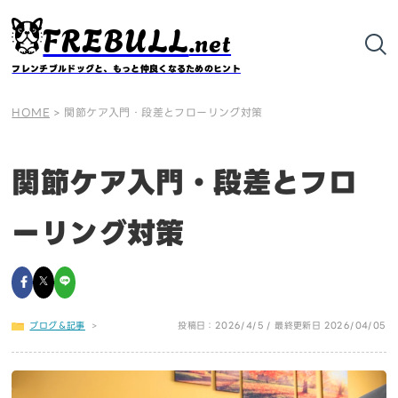
FREBULL
.net
フレンチブルドッグと、もっと仲良くなるためのヒント
HOME
>
関節ケア入門・段差とフローリング対策
関節ケア入門・段差とフロ
ーリング対策
ブログ＆記事
>
投稿日：2026/4/5 / 最終更新日 2026/04/05