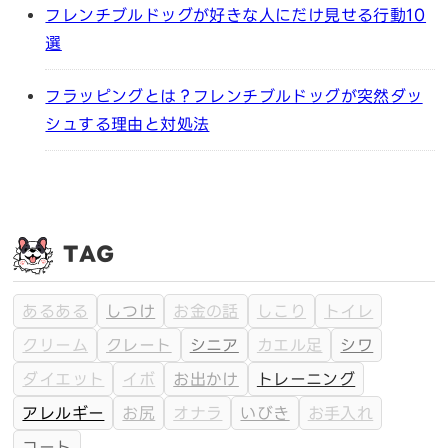
フレンチブルドッグが好きな人にだけ見せる行動10
選
フラッピングとは？フレンチブルドッグが突然ダッ
シュする理由と対処法
TAG
あるある
しつけ
お金の話
しこり
トイレ
クリーム
クレート
シニア
カエル足
シワ
ダイエット
イボ
お出かけ
トレーニング
アレルギー
お尻
オナラ
いびき
お手入れ
コート