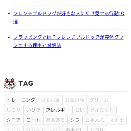
フレンチブルドッグが好きな人にだけ見せる行動10
選
フラッピングとは？フレンチブルドッグが突然ダッ
シュする理由と対処法
TAG
トレーニング
カエル足
お金の話
クリーム
しこり
いびき
アレルギー
お尻
ダイエット
シニア
コート
あるある
シワ
お手入れ
オナラ
トイレ
クレート
イボ
お出かけ
しつけ