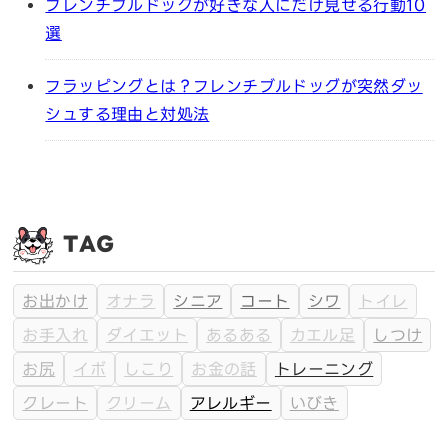
フレンチブルドッグが好きな人にだけ見せる行動10
選
フラッピングとは？フレンチブルドッグが突然ダッ
シュする理由と対処法
TAG
お出かけ
オナラ
シニア
コート
シワ
トイレ
お手入れ
ダイエット
あるある
カエル足
しつけ
お尻
イボ
しこり
お金の話
トレーニング
クレート
クリーム
アレルギー
いびき