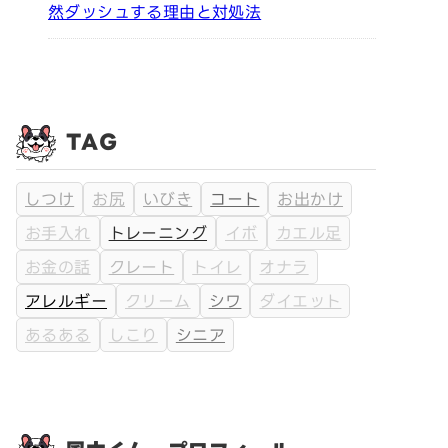
然ダッシュする理由と対処法
TAG
しつけ
お尻
いびき
コート
お出かけ
お手入れ
トレーニング
イボ
カエル足
お金の話
クレート
トイレ
オナラ
アレルギー
クリーム
シワ
ダイエット
あるある
しこり
シニア