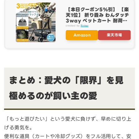
【本日クーポン5%引】 【楽
天1位】 折り畳み わんタッチ
3way ペットカート 耐荷重
15kg レインカバー ドリンク
created by
Rinker
ホルダー 付き 取り外し可能
Amazon
楽天市場
自立可 分離 分離型 対面式 コ
ンパクト 多頭 折りたたみ ワ
ンタッチ 小型犬 中型犬 軽量
軽い ペット キャリー カート
まとめ：愛犬の「限界」を見
極めるのが飼い主の愛
「もっと遊びたい」という愛犬に負けず、早めに切り上
げる勇気を。
便利な道具（カートや冷却グッズ）をフル活用して、安