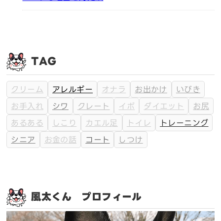
TAG
クリーム
アレルギー
オナラ
お出かけ
いびき
お手入れ
シワ
クレート
イボ
ダイエット
お尻
あるある
しこり
カエル足
トイレ
トレーニング
シニア
お金の話
コート
しつけ
風太くん プロフィール