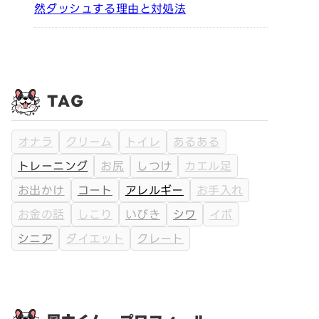
然ダッシュする理由と対処法
TAG
オナラ
クリーム
トイレ
あるある
トレーニング
お尻
しつけ
カエル足
お出かけ
コート
アレルギー
お手入れ
お金の話
しこり
いびき
シワ
イボ
シニア
ダイエット
クレート