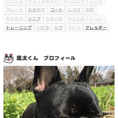
クリーム
イボ
お手入れ
ダイエット
しこり
クレート
お出かけ
コート
しつけ
お尻
あるある
シニア
お金の話
カエル足
トイレ
トレーニング
いびき
シワ
オナラ
アレルギー
風太くん プロフィール