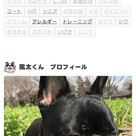
トイレ
クレート
しつけ
お出かけ
カエル足
コート
お尻
シニア
お金の話
イボ
ダイエット
クリーム
アレルギー
トレーニング
オナラ
シワ
あるある
お手入れ
いびき
しこり
風太くん プロフィール