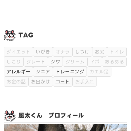
TAG
ダイエット
いびき
オナラ
しつけ
お尻
トイレ
しこり
クレート
シワ
クリーム
イボ
あるある
アレルギー
シニア
トレーニング
カエル足
お金の話
お出かけ
コート
お手入れ
風太くん プロフィール