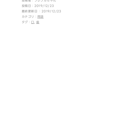
投稿者：フレブルちゃん
投稿日：2019/12/23
最終更新日 ：2019/12/23
カテゴリ：
用語
タグ：
口
,
歯