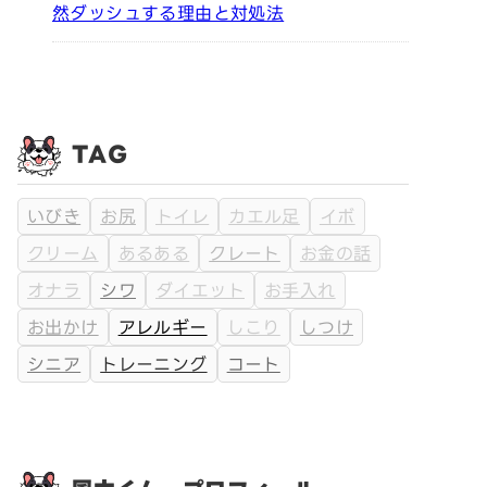
然ダッシュする理由と対処法
TAG
いびき
お尻
トイレ
カエル足
イボ
クリーム
あるある
クレート
お金の話
オナラ
シワ
ダイエット
お手入れ
お出かけ
アレルギー
しこり
しつけ
シニア
トレーニング
コート