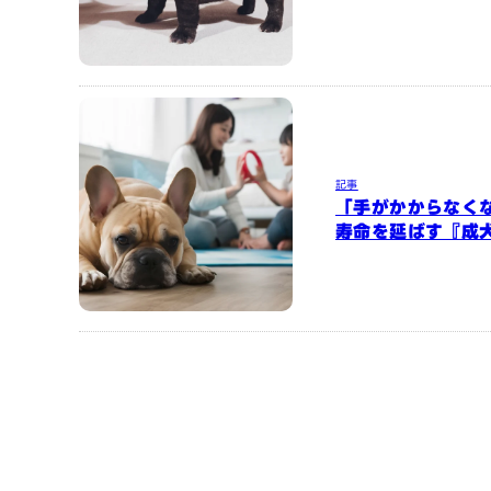
記事
「手がかからなく
寿命を延ばす『成