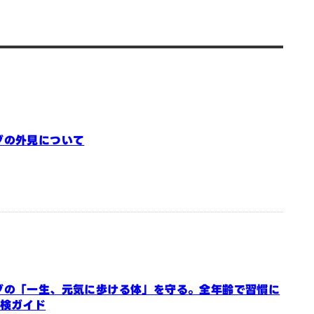
グの外見について
グの「一生、元気に歩ける体」を守る。全年齢で習慣に
点検ガイド