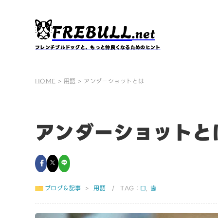
FREBULL
.net
フレンチブルドッグと、もっと仲良くなるためのヒント
HOME
>
用語
>
アンダーショットとは
アンダーショットと
ブログ＆記事
>
用語
/ TAG：
口
,
歯