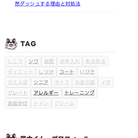
然ダッシュする理由と対処法
TAG
しこり
シワ
お尻
お手入れ
あるある
ダイエット
しつけ
コート
いびき
カエル足
シニア
オナラ
お金の話
イボ
クレート
アレルギー
トレーニング
お出かけ
トイレ
クリーム