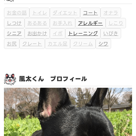
お金の話
トイレ
ダイエット
コート
オナラ
しつけ
あるある
お手入れ
アレルギー
しこり
シニア
お出かけ
イボ
トレーニング
いびき
お尻
クレート
カエル足
クリーム
シワ
風太くん プロフィール