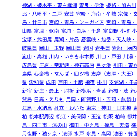
神湖・姫木平・東白樺湖
妻良・伊浜
姫路・加古川
比・八幡平・二戸
安芸
宍喰・海南・牟岐
宗像・
島・廿日市
宮崎・青島・シーガイア
宮崎・青島・
山県
富津・鋸南
富浦・白浜・千倉
富良野
小樽
宝塚・武田尾
尾瀬・片品
層雲峡・旭岳・天人峡・
岐阜県
岡山・玉野
岡山県
岩国
岩手県
岩船・胎
嵐山・高雄
川内・いちき串木野
川口・戸田
川湯
広島県
庄原・帝釈峡・神石高原
弓ヶ浜
引田・東
島県
心斎橋・なんば・四ツ橋
志摩（志摩・大王）
県
愛知県
成田
戸田・土肥
指宿
掛川
支笏湖・千
新宿
新庄・最上・肘折
新横浜・青葉
新橋・芝
新
賀島
日高・えりも
月岡・阿賀野川・五頭・麒麟山
江島・水納島
杖立・わいた
東京・神田・日本橋
柏
松本駅周辺
松江・美保関・玉造
松阪
柏崎
柳
島・四日市・湯の山
梅田・中之島・福島・天満
横
月夜野・猿ヶ京・法師
水戸
氷見・高岡
池田・箕