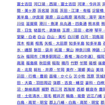
富士吉田
河口湖・西湖・富士吉田
河津・今井浜
間・美ヶ原
浜名湖
浜坂
浜田・江津・有福
淀屋橋
美半島・伊良湖
湯原・蒜山高原
湯布院・湯平
湯
川俣
滋賀県
滑川・魚津
烏丸通・四条通
熊本県
窓・日生
猪苗代・表磐梯
玉原・沼田・老神
琴平
室蘭・白老
白山
白山・美杉
白川郷
白河・羽鳥湖
茂木
相楽
相馬
矢板・大田原
知多半島
知多半島
氷・磯部
磐田・袋井
祇園・東山
神奈川県
神鍋・
なみ
福岡市（博多駅周辺・香椎・海の中道）
福岡
高湯
福島県
秋田県
稲取
積丹
竹野
笠間
箱根
篠
走・北見
総社・井原・笠岡
美作・湯郷
美山
美瑛
苅田・行橋・豊前
苗場・かぐら
苫小牧
茂原
茨城
田・大森・羽田周辺
蒲郡・吉良・幡豆
蓼科・白樺
沼・磐梯高原
裾野
西三河
西海岸
西都
観音寺
豊
摺・土佐清水・宿毛
軽井沢
輪島・能登
近江八幡
白鳥・高鷲・明宝
郡上八幡・白鳥・高鷲・明宝
郡