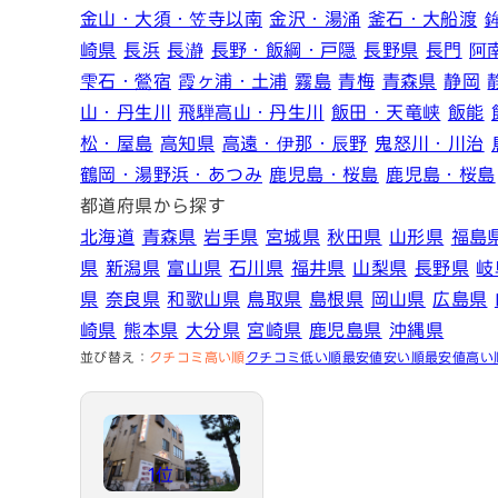
金山・大須・笠寺以南
金沢・湯涌
釜石・大船渡
崎県
長浜
長瀞
長野・飯綱・戸隠
長野県
長門
阿
雫石・鶯宿
霞ヶ浦・土浦
霧島
青梅
青森県
静岡
山・丹生川
飛騨高山・丹生川
飯田・天竜峡
飯能
松・屋島
高知県
高遠・伊那・辰野
鬼怒川・川治
鶴岡・湯野浜・あつみ
鹿児島・桜島
鹿児島・桜島
都道府県から探す
北海道
青森県
岩手県
宮城県
秋田県
山形県
福島
県
新潟県
富山県
石川県
福井県
山梨県
長野県
岐
県
奈良県
和歌山県
鳥取県
島根県
岡山県
広島県
崎県
熊本県
大分県
宮崎県
鹿児島県
沖縄県
並び替え：
クチコミ高い順
クチコミ低い順
最安値安い順
最安値高い
1位