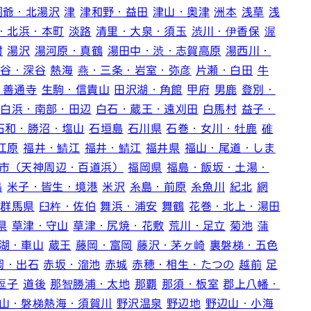
洞爺・北湯沢
津
津和野・益田
津山・奥津
洲本
浅草
浅
・北浜・本町
淡路
清里・大泉・須玉
渋川・伊香保
渥
村
湯沢
湯河原・真鶴
湯田中・渋・志賀高原
湯西川・
熊谷・深谷
熱海
燕・三条・岩室・弥彦
片瀬・白田
牛
・善通寺
生駒・信貴山
田沢湖・角館
甲府
男鹿
登別・
白浜・南部・田辺
白石・蔵王・遠刈田
白馬村
益子・
石和・勝沼・塩山
石垣島
石川県
石巻・女川・牡鹿
碓
江原
福井・鯖江
福井・鯖江
福井県
福山・尾道・しま
市（天神周辺・百道浜）
福岡県
福島・飯坂・土湯・
島
米子・皆生・境港
米沢
糸島・前原
糸魚川
紀北
網
群馬県
臼杵・佐伯
舞浜・浦安
舞鶴
花巻・北上・湯田
県
草津・守山
草津・尻焼・花敷
荒川・足立
菊池
蒲
湖・車山
蔵王
藤岡・富岡
藤沢・茅ヶ崎
裏磐梯・五色
岡・出石
赤坂・溜池
赤城
赤穂・相生・たつの
越前
足
逗子
道後
那智勝浦・太地
那覇
那須・板室
郡上八幡・
山・磐梯熱海・須賀川
野沢温泉
野辺地
野辺山・小海