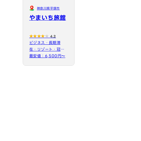
神奈川県平塚市
やまいち旅館
4.2
ビジネス・長期滞
在・リゾート・冠婚
葬祭・団体宿泊に大
最安値：6,500円〜
変便利 !