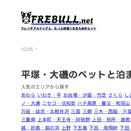
FREBULL
.net
フレンチブルドッグと、もっと仲良くなるためのヒント
HOME
>
平塚・大磯のペットと泊
人気のエリアから探す
あわら
いわき・平
お台場・汐留・竹芝
さくら
し
ノ・大通
ニセコ・倶知安
ハチ高原・養父・和田山
万座・嬬恋・北軽井沢
三国
三朝
三木・西脇・宍
三重県
上本町・天王寺・阿倍野
上田・別所・鹿教
越・妙高・鵜の浜
上野
下五島
下呂・南飛騨
下田