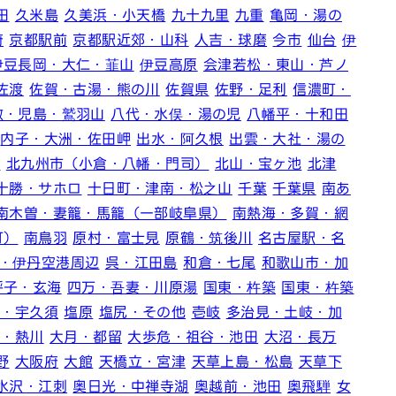
田
久米島
久美浜・小天橋
九十九里
九重
亀岡・湯の
府
京都駅前
京都駅近郊・山科
人吉・球磨
今市
仙台
伊
伊豆長岡・大仁・韮山
伊豆高原
会津若松・東山・芦ノ
佐渡
佐賀・古湯・熊の川
佐賀県
佐野・足利
信濃町・
敷・児島・鷲羽山
八代・水俣・湯の児
八幡平・十和田
内子・大洲・佐田岬
出水・阿久根
出雲・大社・湯の
宿
北九州市（小倉・八幡・門司）
北山・宝ヶ池
北津
十勝・サホロ
十日町・津南・松之山
千葉
千葉県
南あ
南木曽・妻籠・馬籠（一部岐阜県）
南熱海・多賀・網
町）
南鳥羽
原村・富士見
原鶴・筑後川
名古屋駅・名
・伊丹空港周辺
呉・江田島
和倉・七尾
和歌山市・加
呼子・玄海
四万・吾妻・川原湯
国東・杵築
国東・杵築
島・宇久須
塩原
塩尻・その他
壱岐
多治見・土岐・加
川・熱川
大月・都留
大歩危・祖谷・池田
大沼・長万
野
大阪府
大館
天橋立・宮津
天草上島・松島
天草下
水沢・江刺
奥日光・中禅寺湖
奥越前・池田
奥飛騨
女