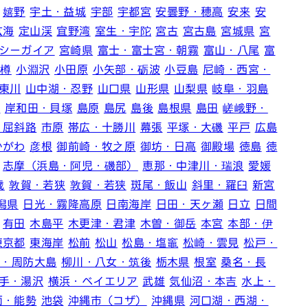
嬉野
宇土・益城
宇部
宇都宮
安曇野・穂高
安来
安
玄海
定山渓
宜野湾
室生・宇陀
宮古
宮古島
宮城県
宮
シーガイア
宮崎県
富士・富士宮・朝霧
富山・八尾
富
小樽
小淵沢
小田原
小矢部・砺波
小豆島
尼崎・西宮・
東川
山中湖・忍野
山口県
山形県
山梨県
岐阜・羽島
内
岸和田・貝塚
島原
島尻
島後
島根県
島田
嵯峨野・
・屈斜路
市原
帯広・十勝川
幕張
平塚・大磯
平戸
広島
かがわ
彦根
御前崎・牧之原
御坊・日高
御殿場
徳島
徳
志摩（浜島・阿児・磯部）
恵那・中津川・瑞浪
愛媛
歳
敦賀・若狭
敦賀・若狭
斑尾・飯山
斜里・羅臼
新宮
潟県
日光・霧降高原
日南海岸
日田・天ヶ瀬
日立
日間
有田
木島平
木更津・君津
木曽・御岳
本宮
本部・伊
東京都
東海岸
松前
松山
松島・塩竈
松崎・雲見
松戸・
井・周防大島
柳川・八女・筑後
栃木県
根室
桑名・長
手・湯沢
横浜・ベイエリア
武雄
気仙沼・本吉
水上・
面・能勢
池袋
沖縄市（コザ）
沖縄県
河口湖・西湖・