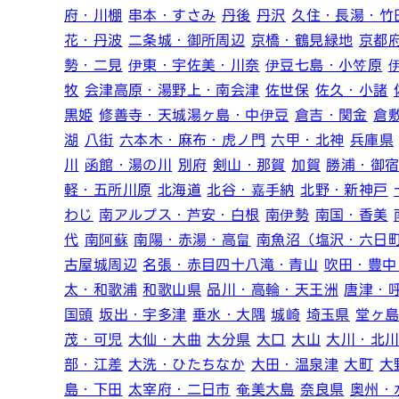
府・川棚
串本・すさみ
丹後
丹沢
久住・長湯・竹
花・丹波
二条城・御所周辺
京橋・鶴見緑地
京都
勢・二見
伊東・宇佐美・川奈
伊豆七島・小笠原
牧
会津高原・湯野上・南会津
佐世保
佐久・小諸
黒姫
修善寺・天城湯ヶ島・中伊豆
倉吉・関金
倉
湖
八街
六本木・麻布・虎ノ門
六甲・北神
兵庫県
川
函館・湯の川
別府
剣山・那賀
加賀
勝浦・御
軽・五所川原
北海道
北谷・嘉手納
北野・新神戸
わじ
南アルプス・芦安・白根
南伊勢
南国・香美
代
南阿蘇
南陽・赤湯・高畠
南魚沼（塩沢・六日
古屋城周辺
名張・赤目四十八滝・青山
吹田・豊中
太・和歌浦
和歌山県
品川・高輪・天王洲
唐津・
国頭
坂出・宇多津
垂水・大隅
城崎
埼玉県
堂ヶ
茂・可児
大仙・大曲
大分県
大口
大山
大川・北
部・江差
大洗・ひたちなか
大田・温泉津
大町
大
島・下田
太宰府・二日市
奄美大島
奈良県
奥州・