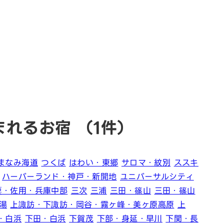
まれるお宿
（1件）
まなみ海道
つくば
はわい・東郷
サロマ・紋別
ススキ
ハーバーランド・神戸・新開地
ユニバーサルシティ
粟・佐用・兵庫中部
三次
三浦
三田・篠山
三田・篠山
湯
上諏訪・下諏訪・岡谷・霧ヶ峰・美ヶ原高原
上
・白浜
下田・白浜
下賀茂
下部・身延・早川
下関・長