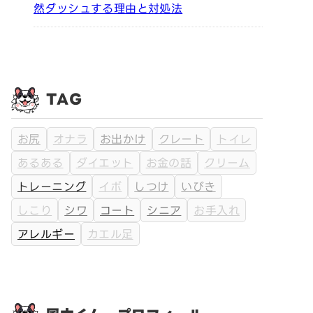
然ダッシュする理由と対処法
TAG
お尻
オナラ
お出かけ
クレート
トイレ
あるある
ダイエット
お金の話
クリーム
トレーニング
イボ
しつけ
いびき
しこり
シワ
コート
シニア
お手入れ
アレルギー
カエル足