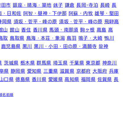
鉾田市
銀座・晴海・築地
銚子
鎌倉
長岡･寺泊
長崎
長
南・日和佐
阿智・昼神・下伊那
阿蘇・内牧
雄琴・堅田
静岡県
須坂・菅平・峰の原
須坂・菅平・峰の原
飛騨高
館山
館山
香住
香川県
馬頭・南那須
駒ヶ根
高島
高
鳥取
鳥取県
鳥海・本荘・象潟
鳥羽
鳴子・大崎
鴨川
鹿児島県
黒川
黒川・小田・田の原・満願寺
龍神
県
茨城県
栃木県
群馬県
埼玉県
千葉県
東京都
神奈川
阜県
静岡県
愛知県
三重県
滋賀県
京都府
大阪府
兵庫
山口県
徳島県
香川県
愛媛県
高知県
福岡県
佐賀県
長
順
名前順