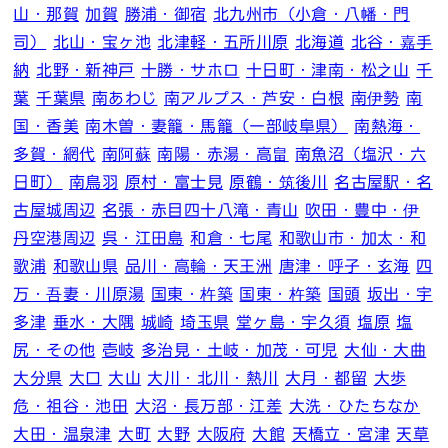
山・那賀
加賀
勝浦・御宿
北九州市（小倉・八幡・門
司）
北山・宝ヶ池
北津軽・五所川原
北海道
北谷・嘉手
納
北野・新神戸
十勝・サホロ
十日町・津南・松之山
千
葉
千葉県
南あわじ
南アルプス・芦安・白根
南伊勢
南
国・香美
南木曽・妻籠・馬籠（一部岐阜県）
南熱海・
多賀・網代
南阿蘇
南陽・赤湯・高畠
南魚沼（塩沢・六
日町）
南鳥羽
原村・富士見
原鶴・筑後川
名古屋駅・名
古屋城周辺
名張・赤目四十八滝・青山
吹田・豊中・伊
丹空港周辺
呉・江田島
和倉・七尾
和歌山市・加太・和
歌浦
和歌山県
品川・高輪・天王洲
唐津・呼子・玄海
四
万・吾妻・川原湯
国東・杵築
国東・杵築
国頭
坂出・宇
多津
垂水・大隅
城崎
埼玉県
堂ヶ島・宇久須
塩原
塩
尻・その他
壱岐
多治見・土岐・加茂・可児
大仙・大曲
大分県
大口
大山
大川・北川・熱川
大月・都留
大歩
危・祖谷・池田
大沼・長万部・江差
大洗・ひたちなか
大田・温泉津
大町
大野
大阪府
大館
天橋立・宮津
天草