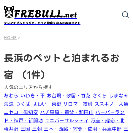
FREBULL
.net
フレンチブルドッグと、もっと仲良くなるためのヒント
HOME
>
長浜のペットと泊まれるお
宿
（1件）
人気のエリアから探す
あわら
いわき・平
お台場・汐留・竹芝
さくら
しまなみ
海道
つくば
はわい・東郷
サロマ・紋別
ススキノ・大通
ニセコ・倶知安
ハチ高原・養父・和田山
ハーバーラン
ド・神戸・新開地
ユニバーサルシティ
万座・嬬恋・北
軽井沢
三国
三朝
三木・西脇・宍粟・佐用・兵庫中部
三