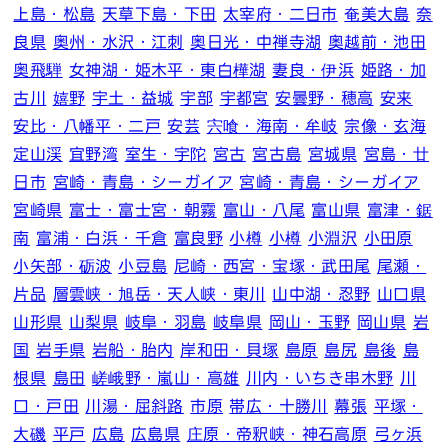
上島・松島
天草下島・下田
太宰府・二日市
奄美大島
奈
良県
奥州・水沢・江刺
奥日光・中禅寺湖
奥越前・池田
奥飛騨
女神湖・姫木平・東白樺湖
妻良・伊浜
姫路・加
古川
嬉野
宇土・益城
宇部
宇都宮
安曇野・穂高
安来
安比・八幡平・二戸
安芸
宍喰・海南・牟岐
宗像・玄海
定山渓
宜野湾
室生・宇陀
宮古
宮古島
宮城県
宮島・廿
日市
宮崎・青島・シーガイア
宮崎・青島・シーガイア
宮崎県
富士・富士宮・朝霧
富山・八尾
富山県
富津・鋸
南
富浦・白浜・千倉
富良野
小樽
小樽
小淵沢
小田原
小矢部・砺波
小豆島
尼崎・西宮・宝塚・武田尾
尾瀬・
片品
層雲峡・旭岳・天人峡・東川
山中湖・忍野
山口県
山形県
山梨県
岐阜・羽島
岐阜県
岡山・玉野
岡山県
岩
国
岩手県
岩船・胎内
岸和田・貝塚
島原
島尻
島後
島
根県
島田
嵯峨野・嵐山・高雄
川内・いちき串木野
川
口・戸田
川湯・屈斜路
市原
帯広・十勝川
幕張
平塚・
大磯
平戸
広島
広島県
庄原・帝釈峡・神石高原
弓ヶ浜