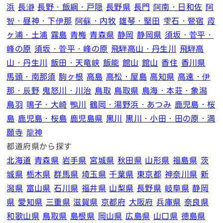
浜
長瀞
長野・飯綱・戸隠
長野県
長門
阿南・日和佐
阿
智・昼神・下伊那
阿蘇・内牧
雄琴・堅田
雫石・鶯宿
霞
ヶ浦・土浦
霧島
青梅
青森県
静岡
静岡県
須坂・菅平・
峰の原
須坂・菅平・峰の原
飛騨高山・丹生川
飛騨高
山・丹生川
飯田・天竜峡
飯能
館山
館山
香住
香川県
馬頭・南那須
駒ヶ根
高島
高松・屋島
高知県
高遠・伊
那・辰野
鬼怒川・川治
鳥取
鳥取県
鳥海・本荘・象潟
鳥羽
鳴子・大崎
鴨川
鶴岡・湯野浜・あつみ
鹿児島・桜
島
鹿児島・桜島
鹿児島県
黒川
黒川・小田・田の原・満
願寺
龍神
都道府県から探す
北海道
青森県
岩手県
宮城県
秋田県
山形県
福島県
茨
城県
栃木県
群馬県
埼玉県
千葉県
東京都
神奈川県
新
潟県
富山県
石川県
福井県
山梨県
長野県
岐阜県
静岡
県
愛知県
三重県
滋賀県
京都府
大阪府
兵庫県
奈良県
和歌山県
鳥取県
島根県
岡山県
広島県
山口県
徳島県