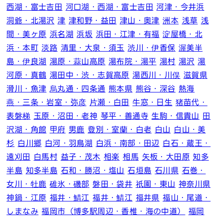
西湖・富士吉田
河口湖・西湖・富士吉田
河津・今井浜
洞爺・北湯沢
津
津和野・益田
津山・奥津
洲本
浅草
浅
間・美ヶ原
浜名湖
浜坂
浜田・江津・有福
淀屋橋・北
浜・本町
淡路
清里・大泉・須玉
渋川・伊香保
渥美半
島・伊良湖
湯原・蒜山高原
湯布院・湯平
湯村
湯沢
湯
河原・真鶴
湯田中・渋・志賀高原
湯西川・川俣
滋賀県
滑川・魚津
烏丸通・四条通
熊本県
熊谷・深谷
熱海
燕・三条・岩室・弥彦
片瀬・白田
牛窓・日生
猪苗代・
表磐梯
玉原・沼田・老神
琴平・善通寺
生駒・信貴山
田
沢湖・角館
甲府
男鹿
登別・室蘭・白老
白山
白山・美
杉
白川郷
白河・羽鳥湖
白浜・南部・田辺
白石・蔵王・
遠刈田
白馬村
益子・茂木
相楽
相馬
矢板・大田原
知多
半島
知多半島
石和・勝沼・塩山
石垣島
石川県
石巻・
女川・牡鹿
碓氷・磯部
磐田・袋井
祇園・東山
神奈川県
神鍋・江原
福井・鯖江
福井・鯖江
福井県
福山・尾道・
しまなみ
福岡市（博多駅周辺・香椎・海の中道）
福岡