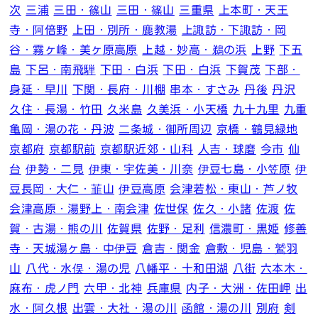
次
三浦
三田・篠山
三田・篠山
三重県
上本町・天王
寺・阿倍野
上田・別所・鹿教湯
上諏訪・下諏訪・岡
谷・霧ヶ峰・美ヶ原高原
上越・妙高・鵜の浜
上野
下五
島
下呂・南飛騨
下田・白浜
下田・白浜
下賀茂
下部・
身延・早川
下関・長府・川棚
串本・すさみ
丹後
丹沢
久住・長湯・竹田
久米島
久美浜・小天橋
九十九里
九重
亀岡・湯の花・丹波
二条城・御所周辺
京橋・鶴見緑地
京都府
京都駅前
京都駅近郊・山科
人吉・球磨
今市
仙
台
伊勢・二見
伊東・宇佐美・川奈
伊豆七島・小笠原
伊
豆長岡・大仁・韮山
伊豆高原
会津若松・東山・芦ノ牧
会津高原・湯野上・南会津
佐世保
佐久・小諸
佐渡
佐
賀・古湯・熊の川
佐賀県
佐野・足利
信濃町・黒姫
修善
寺・天城湯ヶ島・中伊豆
倉吉・関金
倉敷・児島・鷲羽
山
八代・水俣・湯の児
八幡平・十和田湖
八街
六本木・
麻布・虎ノ門
六甲・北神
兵庫県
内子・大洲・佐田岬
出
水・阿久根
出雲・大社・湯の川
函館・湯の川
別府
剣