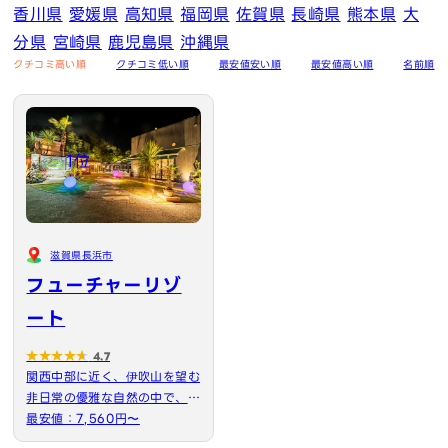
香川県
愛媛県
高知県
福岡県
佐賀県
長崎県
熊本県
大
分県
宮崎県
鹿児島県
沖縄県
クチコミ高い順
クチコミ低い順
最安値安い順
最安値高い順
名前順
1位
滋賀県長浜市
フューチャーリゾ
ート
4.7
関西中部に近く、伊吹山を望む
非日常の優雅な自然の中で、手
軽にアウトドアを楽しめ…
最安値：7,560円〜