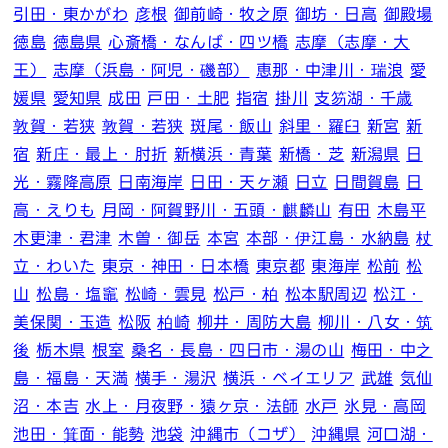
引田・東かがわ
彦根
御前崎・牧之原
御坊・日高
御殿場
徳島
徳島県
心斎橋・なんば・四ツ橋
志摩（志摩・大
王）
志摩（浜島・阿児・磯部）
恵那・中津川・瑞浪
愛
媛県
愛知県
成田
戸田・土肥
指宿
掛川
支笏湖・千歳
敦賀・若狭
敦賀・若狭
斑尾・飯山
斜里・羅臼
新宮
新
宿
新庄・最上・肘折
新横浜・青葉
新橋・芝
新潟県
日
光・霧降高原
日南海岸
日田・天ヶ瀬
日立
日間賀島
日
高・えりも
月岡・阿賀野川・五頭・麒麟山
有田
木島平
木更津・君津
木曽・御岳
本宮
本部・伊江島・水納島
杖
立・わいた
東京・神田・日本橋
東京都
東海岸
松前
松
山
松島・塩竈
松崎・雲見
松戸・柏
松本駅周辺
松江・
美保関・玉造
松阪
柏崎
柳井・周防大島
柳川・八女・筑
後
栃木県
根室
桑名・長島・四日市・湯の山
梅田・中之
島・福島・天満
横手・湯沢
横浜・ベイエリア
武雄
気仙
沼・本吉
水上・月夜野・猿ヶ京・法師
水戸
氷見・高岡
池田・箕面・能勢
池袋
沖縄市（コザ）
沖縄県
河口湖・