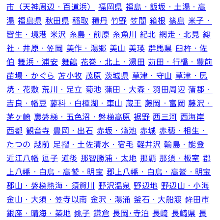
市（天神周辺・百道浜）
福岡県
福島・飯坂・土湯・高
湯
福島県
秋田県
稲取
積丹
竹野
笠間
箱根
篠島
米子・
皆生・境港
米沢
糸島・前原
糸魚川
紀北
網走・北見
総
社・井原・笠岡
美作・湯郷
美山
美瑛
群馬県
臼杵・佐
伯
舞浜・浦安
舞鶴
花巻・北上・湯田
苅田・行橋・豊前
苗場・かぐら
苫小牧
茂原
茨城県
草津・守山
草津・尻
焼・花敷
荒川・足立
菊池
蒲田・大森・羽田周辺
蒲郡・
吉良・幡豆
蓼科・白樺湖・車山
蔵王
藤岡・富岡
藤沢・
茅ヶ崎
裏磐梯・五色沼・磐梯高原
裾野
西三河
西海岸
西都
観音寺
豊岡・出石
赤坂・溜池
赤城
赤穂・相生・
たつの
越前
足摺・土佐清水・宿毛
軽井沢
輪島・能登
近江八幡
逗子
道後
那智勝浦・太地
那覇
那須・板室
郡
上八幡・白鳥・高鷲・明宝
郡上八幡・白鳥・高鷲・明宝
郡山・磐梯熱海・須賀川
野沢温泉
野辺地
野辺山・小海
金山・大須・笠寺以南
金沢・湯涌
釜石・大船渡
鉾田市
銀座・晴海・築地
銚子
鎌倉
長岡･寺泊
長崎
長崎県
長