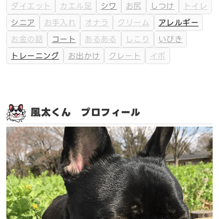
ダイエット
カエル足
シワ
お尻
しつけ
トイレ
シニア
お手入れ
オナラ
クリーム
アレルギー
お金の話
コート
あるある
しこり
いびき
トレーニング
お出かけ
クレート
イボ
風太くん プロフィール