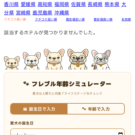
香川県
愛媛県
高知県
福岡県
佐賀県
長崎県
熊本県
大
分県
宮崎県
鹿児島県
沖縄県
クチコミ高い順
クチコミ低い順
最安値安い順
最安値高い順
名前順
該当するホテルが見つかりませんでした。
🐾 フレブル年齢シミュレーター
愛犬は人間だと何歳？ライフステージをチェック
📅 誕生日で入力
🐾 年齢で入力
愛犬の誕生日