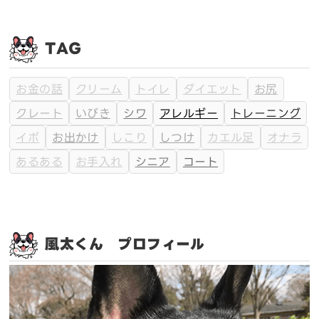
TAG
お金の話
クリーム
トイレ
ダイエット
お尻
クレート
いびき
シワ
アレルギー
トレーニング
イボ
お出かけ
しこり
しつけ
カエル足
オナラ
あるある
お手入れ
シニア
コート
風太くん プロフィール