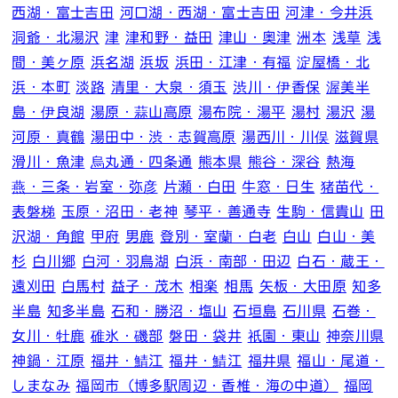
西湖・富士吉田
河口湖・西湖・富士吉田
河津・今井浜
洞爺・北湯沢
津
津和野・益田
津山・奥津
洲本
浅草
浅
間・美ヶ原
浜名湖
浜坂
浜田・江津・有福
淀屋橋・北
浜・本町
淡路
清里・大泉・須玉
渋川・伊香保
渥美半
島・伊良湖
湯原・蒜山高原
湯布院・湯平
湯村
湯沢
湯
河原・真鶴
湯田中・渋・志賀高原
湯西川・川俣
滋賀県
滑川・魚津
烏丸通・四条通
熊本県
熊谷・深谷
熱海
燕・三条・岩室・弥彦
片瀬・白田
牛窓・日生
猪苗代・
表磐梯
玉原・沼田・老神
琴平・善通寺
生駒・信貴山
田
沢湖・角館
甲府
男鹿
登別・室蘭・白老
白山
白山・美
杉
白川郷
白河・羽鳥湖
白浜・南部・田辺
白石・蔵王・
遠刈田
白馬村
益子・茂木
相楽
相馬
矢板・大田原
知多
半島
知多半島
石和・勝沼・塩山
石垣島
石川県
石巻・
女川・牡鹿
碓氷・磯部
磐田・袋井
祇園・東山
神奈川県
神鍋・江原
福井・鯖江
福井・鯖江
福井県
福山・尾道・
しまなみ
福岡市（博多駅周辺・香椎・海の中道）
福岡