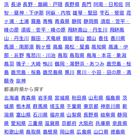
浜
長瀞
長野・飯綱・戸隠
長野県
長門
阿南・日和佐
阿
智・昼神・下伊那
阿蘇・内牧
雄琴・堅田
雫石・鶯宿
霞
ヶ浦・土浦
霧島
青梅
青森県
静岡
静岡県
須坂・菅平・
峰の原
須坂・菅平・峰の原
飛騨高山・丹生川
飛騨高
山・丹生川
飯田・天竜峡
飯能
館山
館山
香住
香川県
馬頭・南那須
駒ヶ根
高島
高松・屋島
高知県
高遠・伊
那・辰野
鬼怒川・川治
鳥取
鳥取県
鳥海・本荘・象潟
鳥羽
鳴子・大崎
鴨川
鶴岡・湯野浜・あつみ
鹿児島・桜
島
鹿児島・桜島
鹿児島県
黒川
黒川・小田・田の原・満
願寺
龍神
都道府県から探す
北海道
青森県
岩手県
宮城県
秋田県
山形県
福島県
茨
城県
栃木県
群馬県
埼玉県
千葉県
東京都
神奈川県
新
潟県
富山県
石川県
福井県
山梨県
長野県
岐阜県
静岡
県
愛知県
三重県
滋賀県
京都府
大阪府
兵庫県
奈良県
和歌山県
鳥取県
島根県
岡山県
広島県
山口県
徳島県