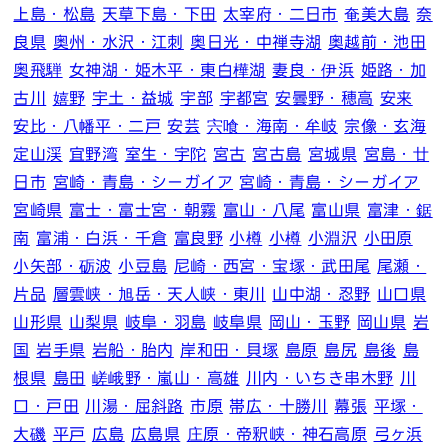
上島・松島
天草下島・下田
太宰府・二日市
奄美大島
奈
良県
奥州・水沢・江刺
奥日光・中禅寺湖
奥越前・池田
奥飛騨
女神湖・姫木平・東白樺湖
妻良・伊浜
姫路・加
古川
嬉野
宇土・益城
宇部
宇都宮
安曇野・穂高
安来
安比・八幡平・二戸
安芸
宍喰・海南・牟岐
宗像・玄海
定山渓
宜野湾
室生・宇陀
宮古
宮古島
宮城県
宮島・廿
日市
宮崎・青島・シーガイア
宮崎・青島・シーガイア
宮崎県
富士・富士宮・朝霧
富山・八尾
富山県
富津・鋸
南
富浦・白浜・千倉
富良野
小樽
小樽
小淵沢
小田原
小矢部・砺波
小豆島
尼崎・西宮・宝塚・武田尾
尾瀬・
片品
層雲峡・旭岳・天人峡・東川
山中湖・忍野
山口県
山形県
山梨県
岐阜・羽島
岐阜県
岡山・玉野
岡山県
岩
国
岩手県
岩船・胎内
岸和田・貝塚
島原
島尻
島後
島
根県
島田
嵯峨野・嵐山・高雄
川内・いちき串木野
川
口・戸田
川湯・屈斜路
市原
帯広・十勝川
幕張
平塚・
大磯
平戸
広島
広島県
庄原・帝釈峡・神石高原
弓ヶ浜