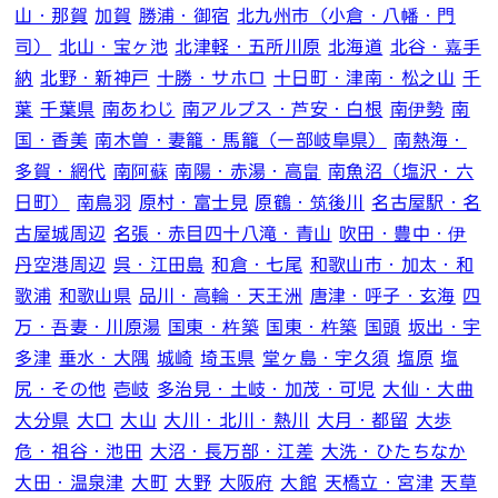
山・那賀
加賀
勝浦・御宿
北九州市（小倉・八幡・門
司）
北山・宝ヶ池
北津軽・五所川原
北海道
北谷・嘉手
納
北野・新神戸
十勝・サホロ
十日町・津南・松之山
千
葉
千葉県
南あわじ
南アルプス・芦安・白根
南伊勢
南
国・香美
南木曽・妻籠・馬籠（一部岐阜県）
南熱海・
多賀・網代
南阿蘇
南陽・赤湯・高畠
南魚沼（塩沢・六
日町）
南鳥羽
原村・富士見
原鶴・筑後川
名古屋駅・名
古屋城周辺
名張・赤目四十八滝・青山
吹田・豊中・伊
丹空港周辺
呉・江田島
和倉・七尾
和歌山市・加太・和
歌浦
和歌山県
品川・高輪・天王洲
唐津・呼子・玄海
四
万・吾妻・川原湯
国東・杵築
国東・杵築
国頭
坂出・宇
多津
垂水・大隅
城崎
埼玉県
堂ヶ島・宇久須
塩原
塩
尻・その他
壱岐
多治見・土岐・加茂・可児
大仙・大曲
大分県
大口
大山
大川・北川・熱川
大月・都留
大歩
危・祖谷・池田
大沼・長万部・江差
大洗・ひたちなか
大田・温泉津
大町
大野
大阪府
大館
天橋立・宮津
天草