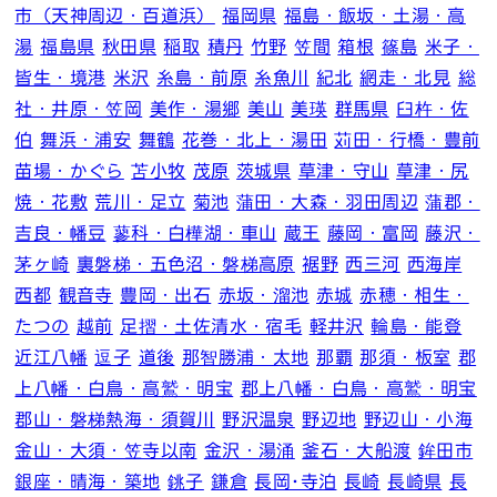
市（天神周辺・百道浜）
福岡県
福島・飯坂・土湯・高
湯
福島県
秋田県
稲取
積丹
竹野
笠間
箱根
篠島
米子・
皆生・境港
米沢
糸島・前原
糸魚川
紀北
網走・北見
総
社・井原・笠岡
美作・湯郷
美山
美瑛
群馬県
臼杵・佐
伯
舞浜・浦安
舞鶴
花巻・北上・湯田
苅田・行橋・豊前
苗場・かぐら
苫小牧
茂原
茨城県
草津・守山
草津・尻
焼・花敷
荒川・足立
菊池
蒲田・大森・羽田周辺
蒲郡・
吉良・幡豆
蓼科・白樺湖・車山
蔵王
藤岡・富岡
藤沢・
茅ヶ崎
裏磐梯・五色沼・磐梯高原
裾野
西三河
西海岸
西都
観音寺
豊岡・出石
赤坂・溜池
赤城
赤穂・相生・
たつの
越前
足摺・土佐清水・宿毛
軽井沢
輪島・能登
近江八幡
逗子
道後
那智勝浦・太地
那覇
那須・板室
郡
上八幡・白鳥・高鷲・明宝
郡上八幡・白鳥・高鷲・明宝
郡山・磐梯熱海・須賀川
野沢温泉
野辺地
野辺山・小海
金山・大須・笠寺以南
金沢・湯涌
釜石・大船渡
鉾田市
銀座・晴海・築地
銚子
鎌倉
長岡･寺泊
長崎
長崎県
長