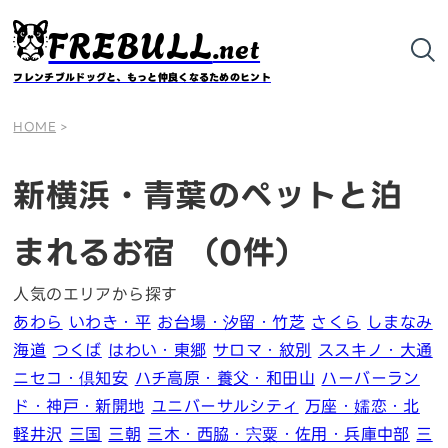
FREBULL
.net
フレンチブルドッグと、もっと仲良くなるためのヒント
HOME
>
新横浜・青葉のペットと泊
まれるお宿
（0件）
人気のエリアから探す
あわら
いわき・平
お台場・汐留・竹芝
さくら
しまなみ
海道
つくば
はわい・東郷
サロマ・紋別
ススキノ・大通
ニセコ・倶知安
ハチ高原・養父・和田山
ハーバーラン
ド・神戸・新開地
ユニバーサルシティ
万座・嬬恋・北
軽井沢
三国
三朝
三木・西脇・宍粟・佐用・兵庫中部
三