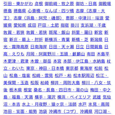
引田・東かがわ
彦根
御前崎・牧之原
御坊・日高
御殿場
徳島
徳島県
心斎橋・なんば・四ツ橋
志摩（志摩・大
王）
志摩（浜島・阿児・磯部）
恵那・中津川・瑞浪
愛
媛県
愛知県
成田
戸田・土肥
指宿
掛川
支笏湖・千歳
敦賀・若狭
敦賀・若狭
斑尾・飯山
斜里・羅臼
新宮
新
宿
新庄・最上・肘折
新横浜・青葉
新橋・芝
新潟県
日
光・霧降高原
日南海岸
日田・天ヶ瀬
日立
日間賀島
日
高・えりも
月岡・阿賀野川・五頭・麒麟山
有田
木島平
木更津・君津
木曽・御岳
本宮
本部・伊江島・水納島
杖
立・わいた
東京・神田・日本橋
東京都
東海岸
松前
松
山
松島・塩竈
松崎・雲見
松戸・柏
松本駅周辺
松江・
美保関・玉造
松阪
柏崎
柳井・周防大島
柳川・八女・筑
後
栃木県
根室
桑名・長島・四日市・湯の山
梅田・中之
島・福島・天満
横手・湯沢
横浜・ベイエリア
武雄
気仙
沼・本吉
水上・月夜野・猿ヶ京・法師
水戸
氷見・高岡
池田・箕面・能勢
池袋
沖縄市（コザ）
沖縄県
河口湖・