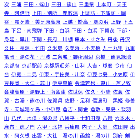
次
三浦
三田・篠山
三田・篠山
三重県
上本町・天王
寺・阿倍野
上田・別所・鹿教湯
上諏訪・下諏訪・岡
谷・霧ヶ峰・美ヶ原高原
上越・妙高・鵜の浜
上野
下五
島
下呂・南飛騨
下田・白浜
下田・白浜
下賀茂
下部・
身延・早川
下関・長府・川棚
串本・すさみ
丹後
丹沢
久住・長湯・竹田
久米島
久美浜・小天橋
九十九里
九重
亀岡・湯の花・丹波
二条城・御所周辺
京橋・鶴見緑地
京都府
京都駅前
京都駅近郊・山科
人吉・球磨
今市
仙
台
伊勢・二見
伊東・宇佐美・川奈
伊豆七島・小笠原
伊
豆長岡・大仁・韮山
伊豆高原
会津若松・東山・芦ノ牧
会津高原・湯野上・南会津
佐世保
佐久・小諸
佐渡
佐
賀・古湯・熊の川
佐賀県
佐野・足利
信濃町・黒姫
修善
寺・天城湯ヶ島・中伊豆
倉吉・関金
倉敷・児島・鷲羽
山
八代・水俣・湯の児
八幡平・十和田湖
八街
六本木・
麻布・虎ノ門
六甲・北神
兵庫県
内子・大洲・佐田岬
出
水・阿久根
出雲・大社・湯の川
函館・湯の川
別府
剣