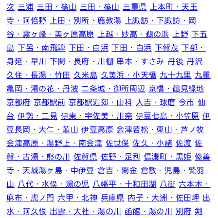
次
三浦
三田・篠山
三田・篠山
三重県
上本町・天王
寺・阿倍野
上田・別所・鹿教湯
上諏訪・下諏訪・岡
谷・霧ヶ峰・美ヶ原高原
上越・妙高・鵜の浜
上野
下五
島
下呂・南飛騨
下田・白浜
下田・白浜
下賀茂
下部・
身延・早川
下関・長府・川棚
串本・すさみ
丹後
丹沢
久住・長湯・竹田
久米島
久美浜・小天橋
九十九里
九重
亀岡・湯の花・丹波
二条城・御所周辺
京橋・鶴見緑地
京都府
京都駅前
京都駅近郊・山科
人吉・球磨
今市
仙
台
伊勢・二見
伊東・宇佐美・川奈
伊豆七島・小笠原
伊
豆長岡・大仁・韮山
伊豆高原
会津若松・東山・芦ノ牧
会津高原・湯野上・南会津
佐世保
佐久・小諸
佐渡
佐
賀・古湯・熊の川
佐賀県
佐野・足利
信濃町・黒姫
修善
寺・天城湯ヶ島・中伊豆
倉吉・関金
倉敷・児島・鷲羽
山
八代・水俣・湯の児
八幡平・十和田湖
八街
六本木・
麻布・虎ノ門
六甲・北神
兵庫県
内子・大洲・佐田岬
出
水・阿久根
出雲・大社・湯の川
函館・湯の川
別府
剣