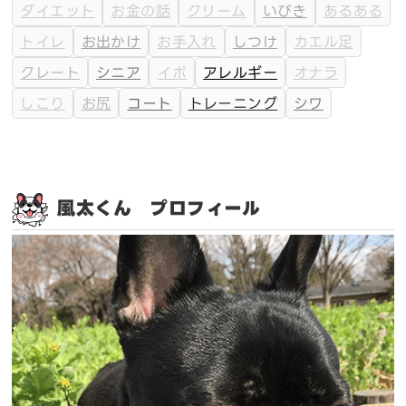
ダイエット
お金の話
クリーム
いびき
あるある
トイレ
お出かけ
お手入れ
しつけ
カエル足
クレート
シニア
イボ
アレルギー
オナラ
しこり
お尻
コート
トレーニング
シワ
風太くん プロフィール