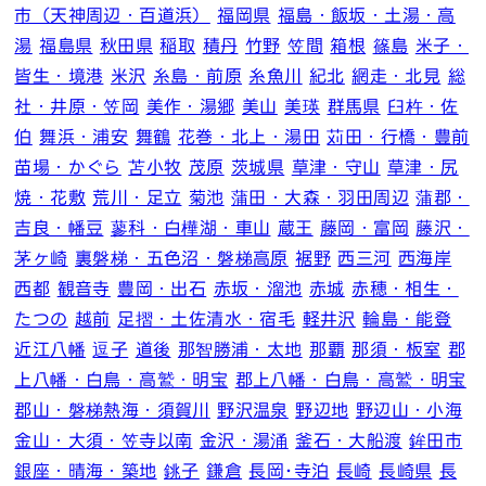
市（天神周辺・百道浜）
福岡県
福島・飯坂・土湯・高
湯
福島県
秋田県
稲取
積丹
竹野
笠間
箱根
篠島
米子・
皆生・境港
米沢
糸島・前原
糸魚川
紀北
網走・北見
総
社・井原・笠岡
美作・湯郷
美山
美瑛
群馬県
臼杵・佐
伯
舞浜・浦安
舞鶴
花巻・北上・湯田
苅田・行橋・豊前
苗場・かぐら
苫小牧
茂原
茨城県
草津・守山
草津・尻
焼・花敷
荒川・足立
菊池
蒲田・大森・羽田周辺
蒲郡・
吉良・幡豆
蓼科・白樺湖・車山
蔵王
藤岡・富岡
藤沢・
茅ヶ崎
裏磐梯・五色沼・磐梯高原
裾野
西三河
西海岸
西都
観音寺
豊岡・出石
赤坂・溜池
赤城
赤穂・相生・
たつの
越前
足摺・土佐清水・宿毛
軽井沢
輪島・能登
近江八幡
逗子
道後
那智勝浦・太地
那覇
那須・板室
郡
上八幡・白鳥・高鷲・明宝
郡上八幡・白鳥・高鷲・明宝
郡山・磐梯熱海・須賀川
野沢温泉
野辺地
野辺山・小海
金山・大須・笠寺以南
金沢・湯涌
釜石・大船渡
鉾田市
銀座・晴海・築地
銚子
鎌倉
長岡･寺泊
長崎
長崎県
長