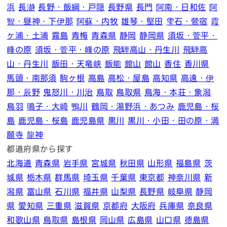
浜
長瀞
長野・飯綱・戸隠
長野県
長門
阿南・日和佐
阿
智・昼神・下伊那
阿蘇・内牧
雄琴・堅田
雫石・鶯宿
霞
ヶ浦・土浦
霧島
青梅
青森県
静岡
静岡県
須坂・菅平・
峰の原
須坂・菅平・峰の原
飛騨高山・丹生川
飛騨高
山・丹生川
飯田・天竜峡
飯能
館山
館山
香住
香川県
馬頭・南那須
駒ヶ根
高島
高松・屋島
高知県
高遠・伊
那・辰野
鬼怒川・川治
鳥取
鳥取県
鳥海・本荘・象潟
鳥羽
鳴子・大崎
鴨川
鶴岡・湯野浜・あつみ
鹿児島・桜
島
鹿児島・桜島
鹿児島県
黒川
黒川・小田・田の原・満
願寺
龍神
都道府県から探す
北海道
青森県
岩手県
宮城県
秋田県
山形県
福島県
茨
城県
栃木県
群馬県
埼玉県
千葉県
東京都
神奈川県
新
潟県
富山県
石川県
福井県
山梨県
長野県
岐阜県
静岡
県
愛知県
三重県
滋賀県
京都府
大阪府
兵庫県
奈良県
和歌山県
鳥取県
島根県
岡山県
広島県
山口県
徳島県