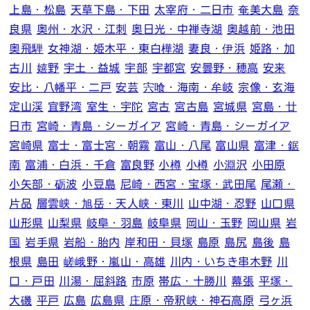
上島・松島
天草下島・下田
太宰府・二日市
奄美大島
奈
良県
奥州・水沢・江刺
奥日光・中禅寺湖
奥越前・池田
奥飛騨
女神湖・姫木平・東白樺湖
妻良・伊浜
姫路・加
古川
嬉野
宇土・益城
宇部
宇都宮
安曇野・穂高
安来
安比・八幡平・二戸
安芸
宍喰・海南・牟岐
宗像・玄海
定山渓
宜野湾
室生・宇陀
宮古
宮古島
宮城県
宮島・廿
日市
宮崎・青島・シーガイア
宮崎・青島・シーガイア
宮崎県
富士・富士宮・朝霧
富山・八尾
富山県
富津・鋸
南
富浦・白浜・千倉
富良野
小樽
小樽
小淵沢
小田原
小矢部・砺波
小豆島
尼崎・西宮・宝塚・武田尾
尾瀬・
片品
層雲峡・旭岳・天人峡・東川
山中湖・忍野
山口県
山形県
山梨県
岐阜・羽島
岐阜県
岡山・玉野
岡山県
岩
国
岩手県
岩船・胎内
岸和田・貝塚
島原
島尻
島後
島
根県
島田
嵯峨野・嵐山・高雄
川内・いちき串木野
川
口・戸田
川湯・屈斜路
市原
帯広・十勝川
幕張
平塚・
大磯
平戸
広島
広島県
庄原・帝釈峡・神石高原
弓ヶ浜