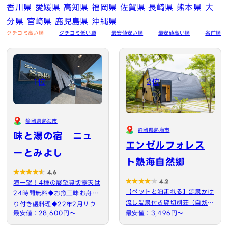
香川県
愛媛県
高知県
福岡県
佐賀県
長崎県
熊本県
大
分県
宮崎県
鹿児島県
沖縄県
クチコミ高い順
クチコミ低い順
最安値安い順
最安値高い順
名前順
1位
2位
静岡県熱海市
静岡県熱海市
味と湯の宿 ニュ
エンゼルフォレス
ーとみよし
ト熱海自然郷
4.6
4.2
海一望！4種の展望貸切露天は
【ペットと泊まれる】源泉かけ
24時間無料◆お魚三昧お舟盛
流し温泉付き貸切別荘（自炊O
り付き磯料理◆22年2月サウ
最安値：28,600円〜
K）全別荘内装リフォーム…
最安値：3,496円〜
ナ…