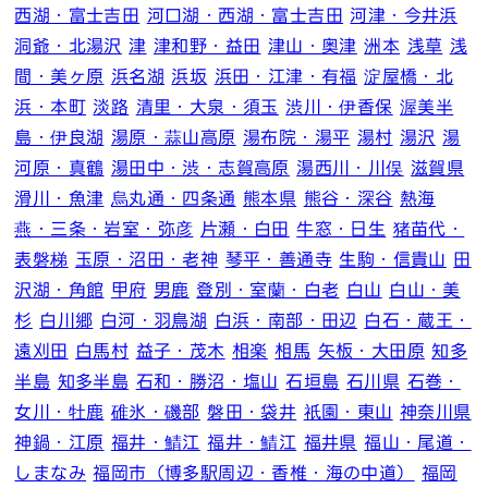
西湖・富士吉田
河口湖・西湖・富士吉田
河津・今井浜
洞爺・北湯沢
津
津和野・益田
津山・奥津
洲本
浅草
浅
間・美ヶ原
浜名湖
浜坂
浜田・江津・有福
淀屋橋・北
浜・本町
淡路
清里・大泉・須玉
渋川・伊香保
渥美半
島・伊良湖
湯原・蒜山高原
湯布院・湯平
湯村
湯沢
湯
河原・真鶴
湯田中・渋・志賀高原
湯西川・川俣
滋賀県
滑川・魚津
烏丸通・四条通
熊本県
熊谷・深谷
熱海
燕・三条・岩室・弥彦
片瀬・白田
牛窓・日生
猪苗代・
表磐梯
玉原・沼田・老神
琴平・善通寺
生駒・信貴山
田
沢湖・角館
甲府
男鹿
登別・室蘭・白老
白山
白山・美
杉
白川郷
白河・羽鳥湖
白浜・南部・田辺
白石・蔵王・
遠刈田
白馬村
益子・茂木
相楽
相馬
矢板・大田原
知多
半島
知多半島
石和・勝沼・塩山
石垣島
石川県
石巻・
女川・牡鹿
碓氷・磯部
磐田・袋井
祇園・東山
神奈川県
神鍋・江原
福井・鯖江
福井・鯖江
福井県
福山・尾道・
しまなみ
福岡市（博多駅周辺・香椎・海の中道）
福岡