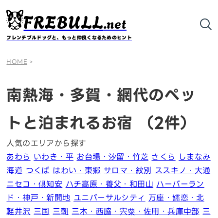
FREBULL
.net
フレンチブルドッグと、もっと仲良くなるためのヒント
HOME
>
南熱海・多賀・網代のペッ
トと泊まれるお宿
（2件）
人気のエリアから探す
あわら
いわき・平
お台場・汐留・竹芝
さくら
しまなみ
海道
つくば
はわい・東郷
サロマ・紋別
ススキノ・大通
ニセコ・倶知安
ハチ高原・養父・和田山
ハーバーラン
ド・神戸・新開地
ユニバーサルシティ
万座・嬬恋・北
軽井沢
三国
三朝
三木・西脇・宍粟・佐用・兵庫中部
三