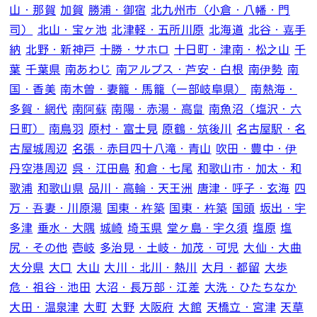
山・那賀
加賀
勝浦・御宿
北九州市（小倉・八幡・門
司）
北山・宝ヶ池
北津軽・五所川原
北海道
北谷・嘉手
納
北野・新神戸
十勝・サホロ
十日町・津南・松之山
千
葉
千葉県
南あわじ
南アルプス・芦安・白根
南伊勢
南
国・香美
南木曽・妻籠・馬籠（一部岐阜県）
南熱海・
多賀・網代
南阿蘇
南陽・赤湯・高畠
南魚沼（塩沢・六
日町）
南鳥羽
原村・富士見
原鶴・筑後川
名古屋駅・名
古屋城周辺
名張・赤目四十八滝・青山
吹田・豊中・伊
丹空港周辺
呉・江田島
和倉・七尾
和歌山市・加太・和
歌浦
和歌山県
品川・高輪・天王洲
唐津・呼子・玄海
四
万・吾妻・川原湯
国東・杵築
国東・杵築
国頭
坂出・宇
多津
垂水・大隅
城崎
埼玉県
堂ヶ島・宇久須
塩原
塩
尻・その他
壱岐
多治見・土岐・加茂・可児
大仙・大曲
大分県
大口
大山
大川・北川・熱川
大月・都留
大歩
危・祖谷・池田
大沼・長万部・江差
大洗・ひたちなか
大田・温泉津
大町
大野
大阪府
大館
天橋立・宮津
天草