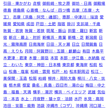
引田・東かがわ
彦根
御前崎・牧之原
御坊・日高
御殿場
徳島
徳島県
心斎橋・なんば・四ツ橋
志摩（志摩・大
王）
志摩（浜島・阿児・磯部）
恵那・中津川・瑞浪
愛
媛県
愛知県
成田
戸田・土肥
指宿
掛川
支笏湖・千歳
敦賀・若狭
敦賀・若狭
斑尾・飯山
斜里・羅臼
新宮
新
宿
新庄・最上・肘折
新横浜・青葉
新橋・芝
新潟県
日
光・霧降高原
日南海岸
日田・天ヶ瀬
日立
日間賀島
日
高・えりも
月岡・阿賀野川・五頭・麒麟山
有田
木島平
木更津・君津
木曽・御岳
本宮
本部・伊江島・水納島
杖
立・わいた
東京・神田・日本橋
東京都
東海岸
松前
松
山
松島・塩竈
松崎・雲見
松戸・柏
松本駅周辺
松江・
美保関・玉造
松阪
柏崎
柳井・周防大島
柳川・八女・筑
後
栃木県
根室
桑名・長島・四日市・湯の山
梅田・中之
島・福島・天満
横手・湯沢
横浜・ベイエリア
武雄
気仙
沼・本吉
水上・月夜野・猿ヶ京・法師
水戸
氷見・高岡
池田・箕面・能勢
池袋
沖縄市（コザ）
沖縄県
河口湖・