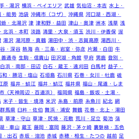
手・湯沢
横浜・ベイエリア
武雄
気仙沼・本吉
水上・
面・能勢
池袋
沖縄市（コザ）
沖縄県
河口湖・西湖・
洞爺・北湯沢
津
津和野・益田
津山・奥津
洲本
浅草
浅
・北浜・本町
淡路
清里・大泉・須玉
渋川・伊香保
渥
村
湯沢
湯河原・真鶴
湯田中・渋・志賀高原
湯西川・
熊谷・深谷
熱海
燕・三条・岩室・弥彦
片瀬・白田
牛
・善通寺
生駒・信貴山
田沢湖・角館
甲府
男鹿
登別・
白浜・南部・田辺
白石・蔵王・遠刈田
白馬村
益子・
石和・勝沼・塩山
石垣島
石川県
石巻・女川・牡鹿
碓
江原
福井・鯖江
福井・鯖江
福井県
福山・尾道・しま
市（天神周辺・百道浜）
福岡県
福島・飯坂・土湯・
島
米子・皆生・境港
米沢
糸島・前原
糸魚川
紀北
網
群馬県
臼杵・佐伯
舞浜・浦安
舞鶴
花巻・北上・湯田
県
草津・守山
草津・尻焼・花敷
荒川・足立
菊池
蒲
湖・車山
蔵王
藤岡・富岡
藤沢・茅ヶ崎
裏磐梯・五色
岡・出石
赤坂・溜池
赤城
赤穂・相生・たつの
越前
足