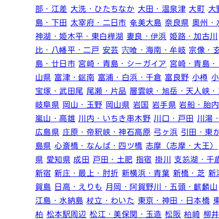
部・江差
大洗・ひたちなか
大田・温泉津
大町
大
島・下田
太宰府・二日市
奄美大島
奈良県
奥州・
神湖・姫木平・東白樺湖
妻良・伊浜
姫路・加古川
比・八幡平・二戸
安芸
宍喰・海南・牟岐
宗像・
島・廿日市
宮崎・青島・シーガイア
宮崎・青島・
山県
富津・鋸南
富浦・白浜・千倉
富良野
小樽
宝塚・武田尾
尾瀬・片品
層雲峡・旭岳・天人峡・
岐阜県
岡山・玉野
岡山県
岩国
岩手県
岩船・胎
嵐山・高雄
川内・いちき串木野
川口・戸田
川湯
広島県
庄原・帝釈峡・神石高原
弓ヶ浜
引田・東
島県
心斎橋・なんば・四ツ橋
志摩（志摩・大王）
県
愛知県
成田
戸田・土肥
指宿
掛川
支笏湖・千
新宿
新庄・最上・肘折
新横浜・青葉
新橋・芝
新
賀島
日高・えりも
月岡・阿賀野川・五頭・麒麟山
江島・水納島
杖立・わいた
東京・神田・日本橋
柏
松本駅周辺
松江・美保関・玉造
松阪
柏崎
柳