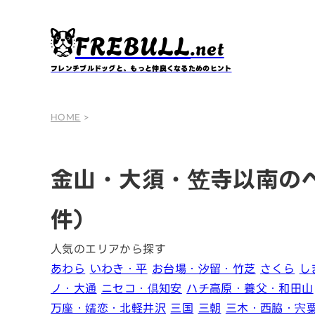
FREBULL
.net
フレンチブルドッグと、もっと仲良くなるためのヒント
HOME
>
金山・大須・笠寺以南の
件）
人気のエリアから探す
あわら
いわき・平
お台場・汐留・竹芝
さくら
し
ノ・大通
ニセコ・倶知安
ハチ高原・養父・和田山
万座・嬬恋・北軽井沢
三国
三朝
三木・西脇・宍