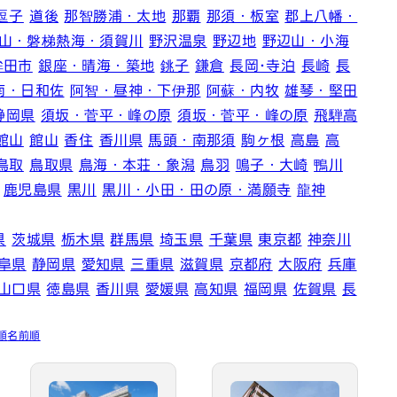
逗子
道後
那智勝浦・太地
那覇
那須・板室
郡上八幡・
山・磐梯熱海・須賀川
野沢温泉
野辺地
野辺山・小海
鉾田市
銀座・晴海・築地
銚子
鎌倉
長岡･寺泊
長崎
長
南・日和佐
阿智・昼神・下伊那
阿蘇・内牧
雄琴・堅田
静岡県
須坂・菅平・峰の原
須坂・菅平・峰の原
飛騨高
館山
館山
香住
香川県
馬頭・南那須
駒ヶ根
高島
高
鳥取
鳥取県
鳥海・本荘・象潟
鳥羽
鳴子・大崎
鴨川
鹿児島県
黒川
黒川・小田・田の原・満願寺
龍神
県
茨城県
栃木県
群馬県
埼玉県
千葉県
東京都
神奈川
阜県
静岡県
愛知県
三重県
滋賀県
京都府
大阪府
兵庫
山口県
徳島県
香川県
愛媛県
高知県
福岡県
佐賀県
長
順
名前順