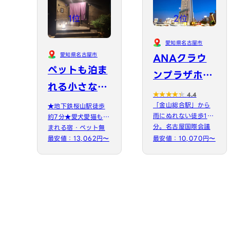
1位
2位
愛知県名古屋市
愛知県名古屋市
ANAクラウ
ペットも泊ま
ンプラザホテ
れる小さなお
ルグランコー
4.4
宿 虎凜
「金山総合駅」から
★地下鉄桜山駅徒歩
ト名古屋 by I
雨にぬれない徒歩1
約7分★愛犬愛猫も泊
HG
分。名古屋国際会議
まれる宿・ペット無
場まで車で5分。全客
しのお友達同士など
最安値：13,062円〜
最安値：10,070円〜
室無料W…
大人数で…