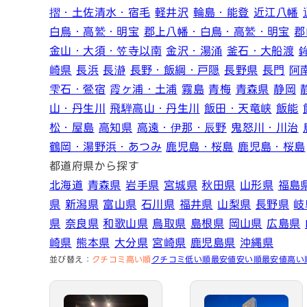
摺・土佐清水・宿毛
軽井沢
輪島・能登
近江八幡
白鳥・高鷲・明宝
郡上八幡・白鳥・高鷲・明宝
郡
金山・大須・笠寺以南
金沢・湯涌
釜石・大船渡
崎県
長浜
長瀞
長野・飯綱・戸隠
長野県
長門
阿
雫石・鶯宿
霞ヶ浦・土浦
霧島
青梅
青森県
静岡
山・丹生川
飛騨高山・丹生川
飯田・天竜峡
飯能
松・屋島
高知県
高遠・伊那・辰野
鬼怒川・川治
鶴岡・湯野浜・あつみ
鹿児島・桜島
鹿児島・桜島
都道府県から探す
北海道
青森県
岩手県
宮城県
秋田県
山形県
福島
県
新潟県
富山県
石川県
福井県
山梨県
長野県
岐
県
奈良県
和歌山県
鳥取県
島根県
岡山県
広島県
崎県
熊本県
大分県
宮崎県
鹿児島県
沖縄県
並び替え：
クチコミ高い順
クチコミ低い順
最安値安い順
最安値高い