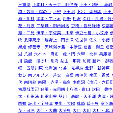
三重県
上本町・天王寺・阿倍野
上田・別所・鹿教
越・妙高・鵜の浜
上野
下五島
下呂・南飛騨
下田
府・川棚
串本・すさみ
丹後
丹沢
久住・長湯・竹
花・丹波
二条城・御所周辺
京橋・鶴見緑地
京都
勢・二見
伊東・宇佐美・川奈
伊豆七島・小笠原
牧
会津高原・湯野上・南会津
佐世保
佐久・小諸
黒姫
修善寺・天城湯ヶ島・中伊豆
倉吉・関金
倉
湖
八街
六本木・麻布・虎ノ門
六甲・北神
兵庫県
川
函館・湯の川
別府
剣山・那賀
加賀
勝浦・御
軽・五所川原
北海道
北谷・嘉手納
北野・新神戸
わじ
南アルプス・芦安・白根
南伊勢
南国・香美
代
南阿蘇
南陽・赤湯・高畠
南魚沼（塩沢・六日
古屋城周辺
名張・赤目四十八滝・青山
吹田・豊中
太・和歌浦
和歌山県
品川・高輪・天王洲
唐津・
国頭
坂出・宇多津
垂水・大隅
城崎
埼玉県
堂ヶ
茂・可児
大仙・大曲
大分県
大口
大山
大川・北