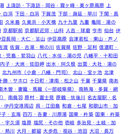
湯
上諏訪・下諏訪・岡谷・霧ヶ峰・美ヶ原高原
上
・白浜
下田・白浜
下賀茂
下部・身延・早川
下関・長
田
久米島
久美浜・小天橋
九十九里
九重
亀岡・湯の
府
京都駅前
京都駅近郊・山科
人吉・球磨
今市
仙台
伊
伊豆長岡・大仁・韮山
伊豆高原
会津若松・東山・芦ノ
佐渡
佐賀・古湯・熊の川
佐賀県
佐野・足利
信濃町・
敷・児島・鷲羽山
八代・水俣・湯の児
八幡平・十和田
内子・大洲・佐田岬
出水・阿久根
出雲・大社・湯の
宿
北九州市（小倉・八幡・門司）
北山・宝ヶ池
北津
十勝・サホロ
十日町・津南・松之山
千葉
千葉県
南あ
南木曽・妻籠・馬籠（一部岐阜県）
南熱海・多賀・網
町）
南鳥羽
原村・富士見
原鶴・筑後川
名古屋駅・名
・伊丹空港周辺
呉・江田島
和倉・七尾
和歌山市・加
呼子・玄海
四万・吾妻・川原湯
国東・杵築
国東・杵築
島・宇久須
塩原
塩尻・その他
壱岐
多治見・土岐・加
川・熱川
大月・都留
大歩危・祖谷・池田
大沼・長万