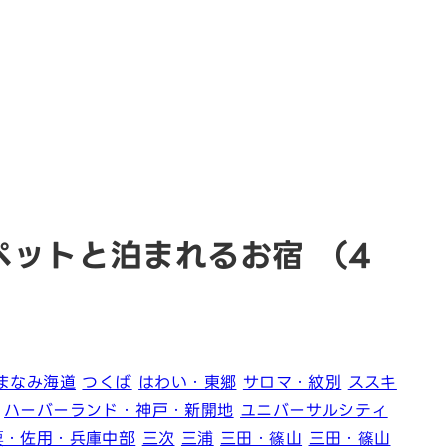
ペットと泊まれるお宿
（4
まなみ海道
つくば
はわい・東郷
サロマ・紋別
ススキ
ハーバーランド・神戸・新開地
ユニバーサルシティ
粟・佐用・兵庫中部
三次
三浦
三田・篠山
三田・篠山