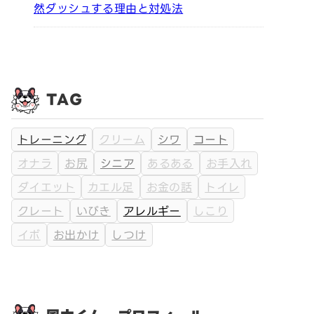
然ダッシュする理由と対処法
TAG
トレーニング
クリーム
シワ
コート
オナラ
お尻
シニア
あるある
お手入れ
ダイエット
カエル足
お金の話
トイレ
クレート
いびき
アレルギー
しこり
イボ
お出かけ
しつけ