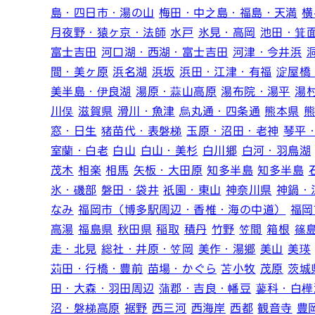
島・四日市・湯の山
梅田・中之島・福島・天満
横
月夜野・猿ヶ京・法師
水戸
氷見・高岡
池田・箕
富士吉田
河口湖・西湖・富士吉田
河津・今井浜
間・美ヶ原
浜名湖
浜坂
浜田・江津・有福
淀屋橋
美半島・伊良湖
湯原・蒜山高原
湯布院・湯平
湯
川俣
滋賀県
滑川・魚津
烏丸通・四条通
熊本県
窓・日生
猪苗代・表磐梯
玉原・沼田・老神
琴平
室蘭・白老
白山
白山・美杉
白川郷
白河・羽鳥湖
茂木
相楽
相馬
矢板・大田原
知多半島
知多半島
氷・磯部
磐田・袋井
祇園・東山
神奈川県
神鍋・
なみ
福岡市（博多駅周辺・香椎・海の中道）
福岡
高湯
福島県
秋田県
稲取
積丹
竹野
笠間
箱根
篠
走・北見
総社・井原・笠岡
美作・湯郷
美山
美瑛
苅田・行橋・豊前
苗場・かぐら
苫小牧
茂原
茨城
田・大森・羽田周辺
蒲郡・吉良・幡豆
蓼科・白樺
沼・磐梯高原
裾野
西三河
西海岸
西都
観音寺
豊