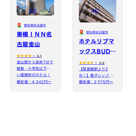
3位
4位
愛知県名古屋市
愛知県名古屋市
東横ＩＮＮ名
ホテルリブマ
古屋金山
ックスBUDG
4.1
ET名古屋
金山駅から徒歩7分で
3.6
朝食・小学生以下添
【尾頭橋駅より3
い寝無料のホテル！
分！】電子レンジ &
大須観音・大須商店
最安値：4,342円〜
洗濯機完備！線路真
最安値：2,975円〜
街まで…
横の好立地なホテル