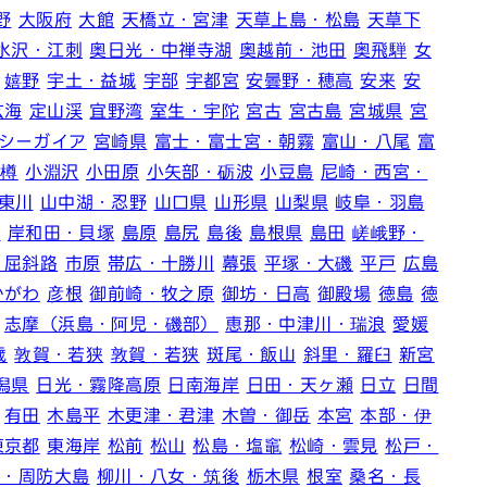
野
大阪府
大館
天橋立・宮津
天草上島・松島
天草下
水沢・江刺
奥日光・中禅寺湖
奥越前・池田
奥飛騨
女
嬉野
宇土・益城
宇部
宇都宮
安曇野・穂高
安来
安
玄海
定山渓
宜野湾
室生・宇陀
宮古
宮古島
宮城県
宮
シーガイア
宮崎県
富士・富士宮・朝霧
富山・八尾
富
小樽
小淵沢
小田原
小矢部・砺波
小豆島
尼崎・西宮・
東川
山中湖・忍野
山口県
山形県
山梨県
岐阜・羽島
内
岸和田・貝塚
島原
島尻
島後
島根県
島田
嵯峨野・
・屈斜路
市原
帯広・十勝川
幕張
平塚・大磯
平戸
広島
かがわ
彦根
御前崎・牧之原
御坊・日高
御殿場
徳島
徳
志摩（浜島・阿児・磯部）
恵那・中津川・瑞浪
愛媛
歳
敦賀・若狭
敦賀・若狭
斑尾・飯山
斜里・羅臼
新宮
潟県
日光・霧降高原
日南海岸
日田・天ヶ瀬
日立
日間
有田
木島平
木更津・君津
木曽・御岳
本宮
本部・伊
東京都
東海岸
松前
松山
松島・塩竈
松崎・雲見
松戸・
井・周防大島
柳川・八女・筑後
栃木県
根室
桑名・長