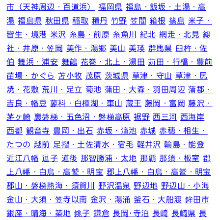
市（天神周辺・百道浜）
福岡県
福島・飯坂・土湯・高
湯
福島県
秋田県
稲取
積丹
竹野
笠間
箱根
篠島
米子・
皆生・境港
米沢
糸島・前原
糸魚川
紀北
網走・北見
総
社・井原・笠岡
美作・湯郷
美山
美瑛
群馬県
臼杵・佐
伯
舞浜・浦安
舞鶴
花巻・北上・湯田
苅田・行橋・豊前
苗場・かぐら
苫小牧
茂原
茨城県
草津・守山
草津・尻
焼・花敷
荒川・足立
菊池
蒲田・大森・羽田周辺
蒲郡・
吉良・幡豆
蓼科・白樺湖・車山
蔵王
藤岡・富岡
藤沢・
茅ヶ崎
裏磐梯・五色沼・磐梯高原
裾野
西三河
西海岸
西都
観音寺
豊岡・出石
赤坂・溜池
赤城
赤穂・相生・
たつの
越前
足摺・土佐清水・宿毛
軽井沢
輪島・能登
近江八幡
逗子
道後
那智勝浦・太地
那覇
那須・板室
郡
上八幡・白鳥・高鷲・明宝
郡上八幡・白鳥・高鷲・明宝
郡山・磐梯熱海・須賀川
野沢温泉
野辺地
野辺山・小海
金山・大須・笠寺以南
金沢・湯涌
釜石・大船渡
鉾田市
銀座・晴海・築地
銚子
鎌倉
長岡･寺泊
長崎
長崎県
長