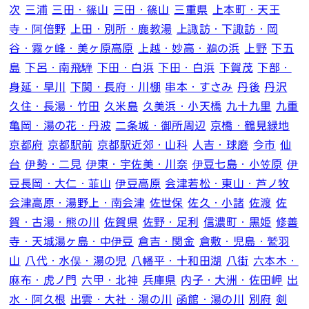
次
三浦
三田・篠山
三田・篠山
三重県
上本町・天王
寺・阿倍野
上田・別所・鹿教湯
上諏訪・下諏訪・岡
谷・霧ヶ峰・美ヶ原高原
上越・妙高・鵜の浜
上野
下五
島
下呂・南飛騨
下田・白浜
下田・白浜
下賀茂
下部・
身延・早川
下関・長府・川棚
串本・すさみ
丹後
丹沢
久住・長湯・竹田
久米島
久美浜・小天橋
九十九里
九重
亀岡・湯の花・丹波
二条城・御所周辺
京橋・鶴見緑地
京都府
京都駅前
京都駅近郊・山科
人吉・球磨
今市
仙
台
伊勢・二見
伊東・宇佐美・川奈
伊豆七島・小笠原
伊
豆長岡・大仁・韮山
伊豆高原
会津若松・東山・芦ノ牧
会津高原・湯野上・南会津
佐世保
佐久・小諸
佐渡
佐
賀・古湯・熊の川
佐賀県
佐野・足利
信濃町・黒姫
修善
寺・天城湯ヶ島・中伊豆
倉吉・関金
倉敷・児島・鷲羽
山
八代・水俣・湯の児
八幡平・十和田湖
八街
六本木・
麻布・虎ノ門
六甲・北神
兵庫県
内子・大洲・佐田岬
出
水・阿久根
出雲・大社・湯の川
函館・湯の川
別府
剣