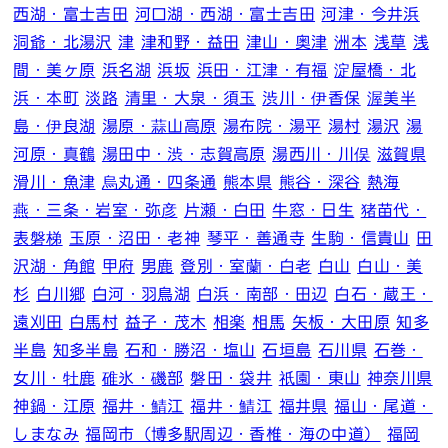
西湖・富士吉田
河口湖・西湖・富士吉田
河津・今井浜
洞爺・北湯沢
津
津和野・益田
津山・奥津
洲本
浅草
浅
間・美ヶ原
浜名湖
浜坂
浜田・江津・有福
淀屋橋・北
浜・本町
淡路
清里・大泉・須玉
渋川・伊香保
渥美半
島・伊良湖
湯原・蒜山高原
湯布院・湯平
湯村
湯沢
湯
河原・真鶴
湯田中・渋・志賀高原
湯西川・川俣
滋賀県
滑川・魚津
烏丸通・四条通
熊本県
熊谷・深谷
熱海
燕・三条・岩室・弥彦
片瀬・白田
牛窓・日生
猪苗代・
表磐梯
玉原・沼田・老神
琴平・善通寺
生駒・信貴山
田
沢湖・角館
甲府
男鹿
登別・室蘭・白老
白山
白山・美
杉
白川郷
白河・羽鳥湖
白浜・南部・田辺
白石・蔵王・
遠刈田
白馬村
益子・茂木
相楽
相馬
矢板・大田原
知多
半島
知多半島
石和・勝沼・塩山
石垣島
石川県
石巻・
女川・牡鹿
碓氷・磯部
磐田・袋井
祇園・東山
神奈川県
神鍋・江原
福井・鯖江
福井・鯖江
福井県
福山・尾道・
しまなみ
福岡市（博多駅周辺・香椎・海の中道）
福岡