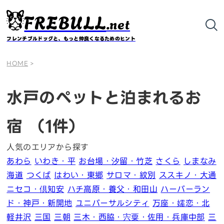
FREBULL
.net
フレンチブルドッグと、もっと仲良くなるためのヒント
HOME
>
水戸のペットと泊まれるお
宿
（1件）
人気のエリアから探す
あわら
いわき・平
お台場・汐留・竹芝
さくら
しまなみ
海道
つくば
はわい・東郷
サロマ・紋別
ススキノ・大通
ニセコ・倶知安
ハチ高原・養父・和田山
ハーバーラン
ド・神戸・新開地
ユニバーサルシティ
万座・嬬恋・北
軽井沢
三国
三朝
三木・西脇・宍粟・佐用・兵庫中部
三