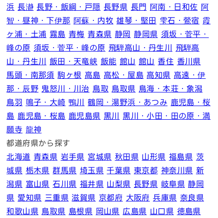
浜
長瀞
長野・飯綱・戸隠
長野県
長門
阿南・日和佐
阿
智・昼神・下伊那
阿蘇・内牧
雄琴・堅田
雫石・鶯宿
霞
ヶ浦・土浦
霧島
青梅
青森県
静岡
静岡県
須坂・菅平・
峰の原
須坂・菅平・峰の原
飛騨高山・丹生川
飛騨高
山・丹生川
飯田・天竜峡
飯能
館山
館山
香住
香川県
馬頭・南那須
駒ヶ根
高島
高松・屋島
高知県
高遠・伊
那・辰野
鬼怒川・川治
鳥取
鳥取県
鳥海・本荘・象潟
鳥羽
鳴子・大崎
鴨川
鶴岡・湯野浜・あつみ
鹿児島・桜
島
鹿児島・桜島
鹿児島県
黒川
黒川・小田・田の原・満
願寺
龍神
都道府県から探す
北海道
青森県
岩手県
宮城県
秋田県
山形県
福島県
茨
城県
栃木県
群馬県
埼玉県
千葉県
東京都
神奈川県
新
潟県
富山県
石川県
福井県
山梨県
長野県
岐阜県
静岡
県
愛知県
三重県
滋賀県
京都府
大阪府
兵庫県
奈良県
和歌山県
鳥取県
島根県
岡山県
広島県
山口県
徳島県