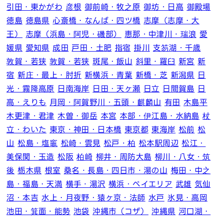
引田・東かがわ
彦根
御前崎・牧之原
御坊・日高
御殿場
徳島
徳島県
心斎橋・なんば・四ツ橋
志摩（志摩・大
王）
志摩（浜島・阿児・磯部）
恵那・中津川・瑞浪
愛
媛県
愛知県
成田
戸田・土肥
指宿
掛川
支笏湖・千歳
敦賀・若狭
敦賀・若狭
斑尾・飯山
斜里・羅臼
新宮
新
宿
新庄・最上・肘折
新横浜・青葉
新橋・芝
新潟県
日
光・霧降高原
日南海岸
日田・天ヶ瀬
日立
日間賀島
日
高・えりも
月岡・阿賀野川・五頭・麒麟山
有田
木島平
木更津・君津
木曽・御岳
本宮
本部・伊江島・水納島
杖
立・わいた
東京・神田・日本橋
東京都
東海岸
松前
松
山
松島・塩竈
松崎・雲見
松戸・柏
松本駅周辺
松江・
美保関・玉造
松阪
柏崎
柳井・周防大島
柳川・八女・筑
後
栃木県
根室
桑名・長島・四日市・湯の山
梅田・中之
島・福島・天満
横手・湯沢
横浜・ベイエリア
武雄
気仙
沼・本吉
水上・月夜野・猿ヶ京・法師
水戸
氷見・高岡
池田・箕面・能勢
池袋
沖縄市（コザ）
沖縄県
河口湖・