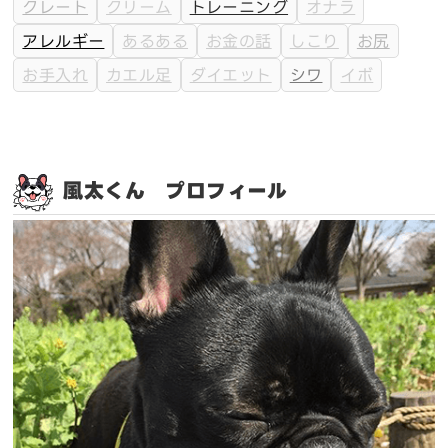
クレート
クリーム
トレーニング
オナラ
アレルギー
あるある
お金の話
しこり
お尻
お手入れ
カエル足
ダイエット
シワ
イボ
風太くん プロフィール