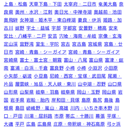
上島・松島
天草下島・下田
太宰府・二日市
奄美大島
奈
良県
奥州・水沢・江刺
奥日光・中禅寺湖
奥越前・池田
奥飛騨
女神湖・姫木平・東白樺湖
妻良・伊浜
姫路・加
古川
嬉野
宇土・益城
宇部
宇都宮
安曇野・穂高
安来
安比・八幡平・二戸
安芸
宍喰・海南・牟岐
宗像・玄海
定山渓
宜野湾
室生・宇陀
宮古
宮古島
宮城県
宮島・廿
日市
宮崎・青島・シーガイア
宮崎・青島・シーガイア
宮崎県
富士・富士宮・朝霧
富山・八尾
富山県
富津・鋸
南
富浦・白浜・千倉
富良野
小樽
小樽
小淵沢
小田原
小矢部・砺波
小豆島
尼崎・西宮・宝塚・武田尾
尾瀬・
片品
層雲峡・旭岳・天人峡・東川
山中湖・忍野
山口県
山形県
山梨県
岐阜・羽島
岐阜県
岡山・玉野
岡山県
岩
国
岩手県
岩船・胎内
岸和田・貝塚
島原
島尻
島後
島
根県
島田
嵯峨野・嵐山・高雄
川内・いちき串木野
川
口・戸田
川湯・屈斜路
市原
帯広・十勝川
幕張
平塚・
大磯
平戸
広島
広島県
庄原・帝釈峡・神石高原
弓ヶ浜