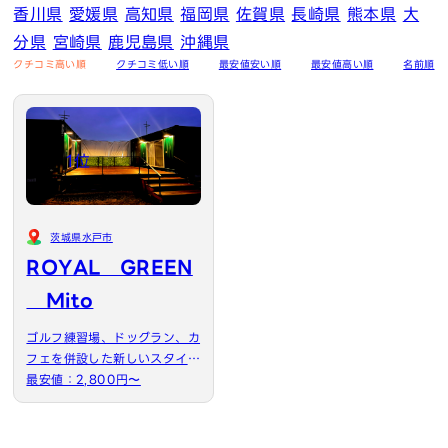
香川県
愛媛県
高知県
福岡県
佐賀県
長崎県
熊本県
大
分県
宮崎県
鹿児島県
沖縄県
クチコミ高い順
クチコミ低い順
最安値安い順
最安値高い順
名前順
1位
茨城県水戸市
ROYAL GREEN
Mito
ゴルフ練習場、ドッグラン、カ
フェを併設した新しいスタイル
の宿泊施設です。
最安値：2,800円〜