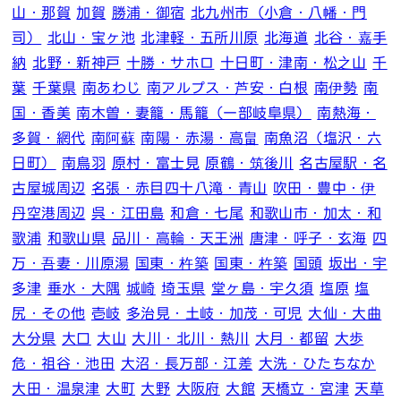
山・那賀
加賀
勝浦・御宿
北九州市（小倉・八幡・門
司）
北山・宝ヶ池
北津軽・五所川原
北海道
北谷・嘉手
納
北野・新神戸
十勝・サホロ
十日町・津南・松之山
千
葉
千葉県
南あわじ
南アルプス・芦安・白根
南伊勢
南
国・香美
南木曽・妻籠・馬籠（一部岐阜県）
南熱海・
多賀・網代
南阿蘇
南陽・赤湯・高畠
南魚沼（塩沢・六
日町）
南鳥羽
原村・富士見
原鶴・筑後川
名古屋駅・名
古屋城周辺
名張・赤目四十八滝・青山
吹田・豊中・伊
丹空港周辺
呉・江田島
和倉・七尾
和歌山市・加太・和
歌浦
和歌山県
品川・高輪・天王洲
唐津・呼子・玄海
四
万・吾妻・川原湯
国東・杵築
国東・杵築
国頭
坂出・宇
多津
垂水・大隅
城崎
埼玉県
堂ヶ島・宇久須
塩原
塩
尻・その他
壱岐
多治見・土岐・加茂・可児
大仙・大曲
大分県
大口
大山
大川・北川・熱川
大月・都留
大歩
危・祖谷・池田
大沼・長万部・江差
大洗・ひたちなか
大田・温泉津
大町
大野
大阪府
大館
天橋立・宮津
天草